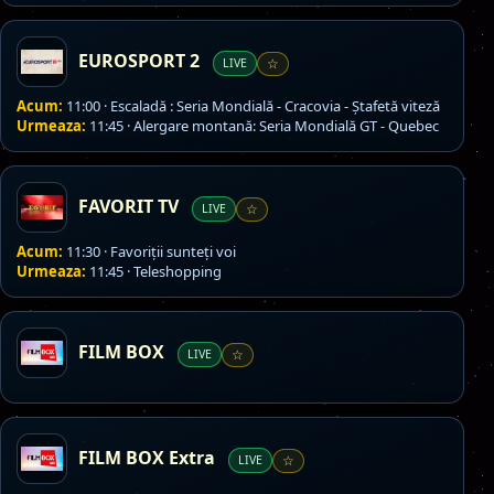
EUROSPORT 2
LIVE
☆
Acum:
11:00 · Escaladă : Seria Mondială - Cracovia - Ștafetă viteză
Urmeaza:
11:45 · Alergare montană: Seria Mondială GT - Quebec
FAVORIT TV
LIVE
☆
Acum:
11:30 · Favoriţii sunteţi voi
Urmeaza:
11:45 · Teleshopping
FILM BOX
LIVE
☆
FILM BOX Extra
LIVE
☆