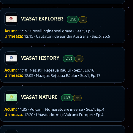
VIASAT EXPLORER
LIVE
☆
Acum:
11:15 · Greșeli inginerești grave • Sez.5, Ep.5
Urmeaza:
12:15 · Căutătorii de aur din Australia • Sez.6, Ep.6
VIASAT HISTORY
LIVE
☆
Acum:
11:10 · Naziștii: Rețeaua Răului • Sez.1, Ep.16
Urmeaza:
12:05 · Naziștii: Rețeaua Răului • Sez.1, Ep.17
VIASAT NATURE
LIVE
☆
Acum:
11:35 · Vulcanii: Numărătoare inversă • Sez.1, Ep.4
Urmeaza:
12:20 · Uriașii adormiți: Vulcanii Europei • Ep.4