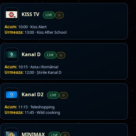
KISS TV
LIVE
☆
Acum:
10:00 · Kiss Alert
Urmeaza:
13:00 · Kiss After School
Kanal D
LIVE
☆
Acum:
10:15 · Asta-i România!
Urmeaza:
12:00 · Știrile Kanal D
Kanal D2
LIVE
☆
Acum:
11:15 · Teleshopping
Urmeaza:
11:45 · Wild cooking
MINIMAX
LIVE
☆