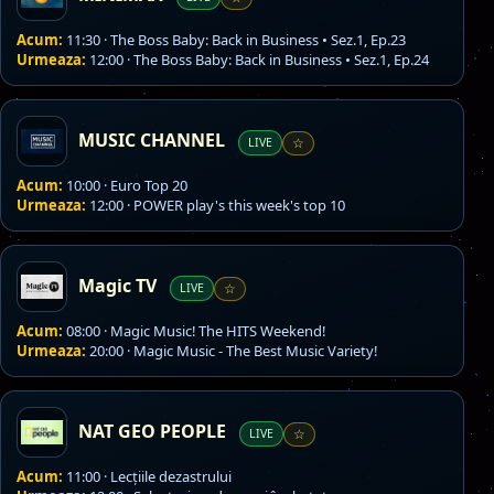
Acum:
11:30 · The Boss Baby: Back in Business • Sez.1, Ep.23
Urmeaza:
12:00 · The Boss Baby: Back in Business • Sez.1, Ep.24
MUSIC CHANNEL
LIVE
☆
Acum:
10:00 · Euro Top 20
Urmeaza:
12:00 · POWER play's this week's top 10
Magic TV
LIVE
☆
Acum:
08:00 · Magic Music! The HITS Weekend!
Urmeaza:
20:00 · Magic Music - The Best Music Variety!
NAT GEO PEOPLE
LIVE
☆
Acum:
11:00 · Lecțiile dezastrului