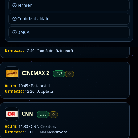
CBS REALITY
LIVE
☆
Termeni
Confidentialitate
CINEMAX
DMCA
LIVE
☆
Acum:
11:05 · Domnul Deeds – Moștenitor fără voie
Urmeaza:
12:40 · Inimă de războinică
CINEMAX 2
LIVE
☆
Acum:
10:45 · Botanistul
Urmeaza:
12:20 · A opta zi
CNN
LIVE
☆
Acum:
11:30 · CNN Creators
Urmeaza:
12:00 · CNN Newsroom