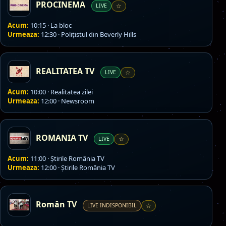
PROCINEMA
LIVE
☆
Acum:
10:15 · La bloc
Urmeaza:
12:30 · Polițistul din Beverly Hills
REALITATEA TV
LIVE
☆
Acum:
10:00 · Realitatea zilei
Urmeaza:
12:00 · Newsroom
ROMANIA TV
LIVE
☆
Acum:
11:00 · Ştirile România TV
Urmeaza:
12:00 · Ştirile România TV
Român TV
LIVE INDISPONIBIL
☆