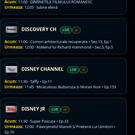
Acum:
11:00 · DIMINETILE FILMULUI ROMANESC
Urmeaza:
12:05 · Iubire elenă
DISCOVERY CH
LIVE
☆
Acum:
11:00 · Comori arhitecturale recuperate • Sez.13, Ep.1
Urmeaza:
12:00 · Atelierul lui Richard Hammond • Sez.3, Ep.5
DISNEY CHANNEL
LIVE
☆
Acum:
11:30 · Taffy • Ep.11
Urmeaza:
11:45 · Miraculous: Buburuza și Motan Noir • Ep.153
DISNEY JR
LIVE
☆
Acum:
11:30 · Super Pisicuțe • Ep.33
Urmeaza:
12:00 · Păienjenelul Marvel Și Prietenii Lui Uimitori •
Ep.70