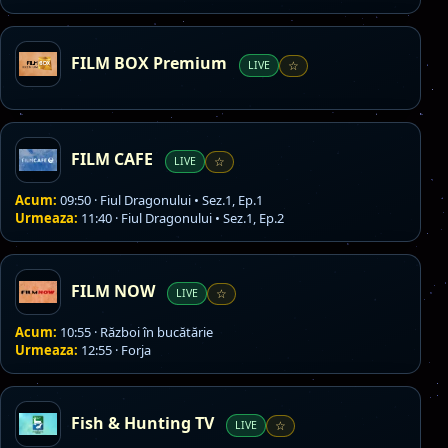
FILM BOX Premium
LIVE
☆
FILM CAFE
LIVE
☆
Acum:
09:50 · Fiul Dragonului • Sez.1, Ep.1
Urmeaza:
11:40 · Fiul Dragonului • Sez.1, Ep.2
FILM NOW
LIVE
☆
Acum:
10:55 · Război în bucătărie
Urmeaza:
12:55 · Forja
Fish & Hunting TV
LIVE
☆