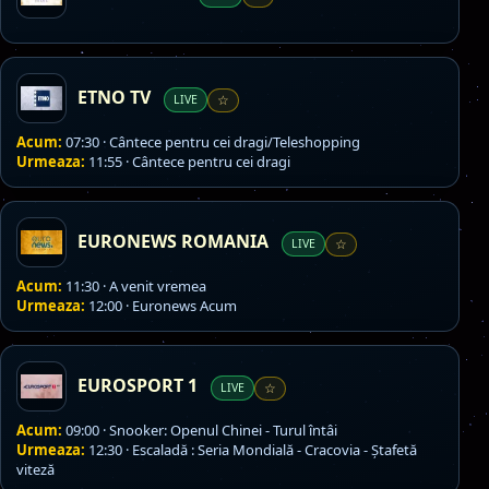
ETNO TV
LIVE
☆
Acum:
07:30 · Cântece pentru cei dragi/Teleshopping
Urmeaza:
11:55 · Cântece pentru cei dragi
EURONEWS ROMANIA
LIVE
☆
Acum:
11:30 · A venit vremea
Urmeaza:
12:00 · Euronews Acum
EUROSPORT 1
LIVE
☆
Acum:
09:00 · Snooker: Openul Chinei - Turul întâi
Urmeaza:
12:30 · Escaladă : Seria Mondială - Cracovia - Ștafetă
viteză