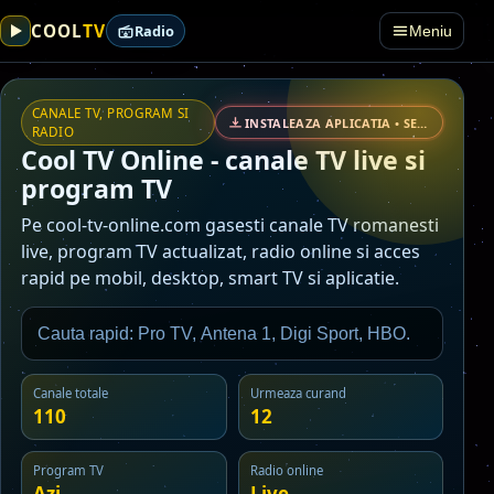
TV
COOL
Radio
Meniu
CANALE TV, PROGRAM SI
INSTALEAZA APLICATIA • SECURIZAT
RADIO
Cool TV Online - canale TV live si
program TV
Pe cool-tv-online.com gasesti canale TV romanesti
live, program TV actualizat, radio online si acces
rapid pe mobil, desktop, smart TV si aplicatie.
Canale totale
Urmeaza curand
110
12
Program TV
Radio online
Azi
Live