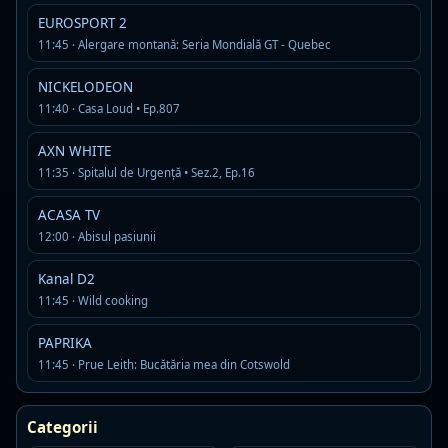
EUROSPORT 2
11:45 · Alergare montană: Seria Mondială GT - Quebec
BBC EARTH
LIVE
☆
NICKELODEON
11:40 · Casa Loud • Ep.807
Acum:
11:15 · David Attenborough's Natural Curiosities • Sez.2,
Ep.1
AXN WHITE
Urmeaza:
11:55 · David Attenborough's Natural Curiosities •
Sez.2, Ep.2
11:35 · Spitalul de Urgenţă • Sez.2, Ep.16
ACASA TV
12:00 · Abisul pasiunii
BBC FIRST
LIVE
☆
Kanal D2
Acum:
11:30 · Dincolo de paradis • Sez.1, Ep.5
11:45 · Wild cooking
Urmeaza:
12:30 · Art Detectives • Sez.1, Ep.3
PAPRIKA
11:45 · Prue Leith: Bucătăria mea din Cotswold
BBC NEWS
LIVE
☆
Acum:
11:00 · BBC News
Categorii
Urmeaza:
12:00 · BBC News