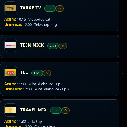
TARAF TV
LIVE
☆
Acum:
10:15 · Videodedicaţii
Urmeaza:
12:00 · Teleshopping
TEEN NICK
LIVE
☆
TLC
LIVE
☆
Acum:
11:00 · Minţi diabolice • Ep.6
Urmeaza:
12:00 · Minţi diabolice • Ep.7
TRAVEL MIX
LIVE
☆
Acum:
11:30 · Info trip
Urmeaza:
12:00 · Ceck in show