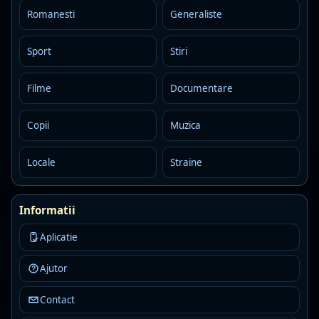
Romanesti
Generaliste
BOLLYWOOD TV
LIVE
☆
Sport
Stiri
Acum:
08:45 · Vagabondul
Urmeaza:
13:00 · Marea tradare
Filme
Documentare
Copii
Muzica
CARTOON NETWORK
LIVE
☆
Locale
Straine
Acum:
11:25 · Grădiniţa Dramei Totale • Ep.2
Urmeaza:
11:45 · Uimitoarea lume a lui Gumball • Ep.3
Informatii
CARTOONITO
LIVE
☆
Aplicatie
Acum:
11:25 · Fii tare, Scooby-Doo! • Ep.2
Ajutor
Urmeaza:
11:50 · Tom și Jerry se dau în spectacol • Ep.1
Contact