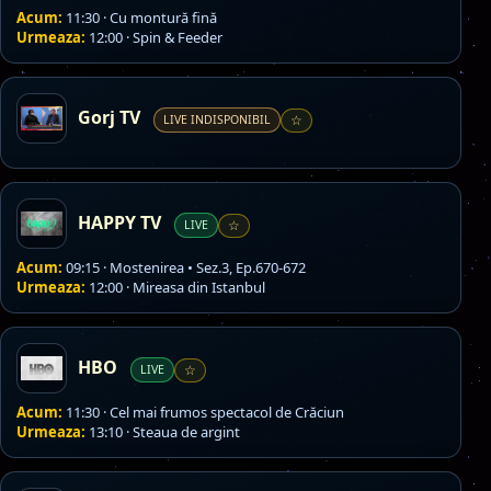
Acum:
11:30 · Cu montură fină
Urmeaza:
12:00 · Spin & Feeder
Gorj TV
LIVE INDISPONIBIL
☆
HAPPY TV
LIVE
☆
Acum:
09:15 · Mostenirea • Sez.3, Ep.670-672
Urmeaza:
12:00 · Mireasa din Istanbul
HBO
LIVE
☆
Acum:
11:30 · Cel mai frumos spectacol de Crăciun
Urmeaza:
13:10 · Steaua de argint