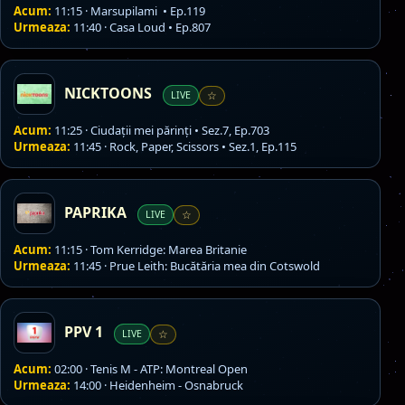
Acum:
11:15 · Marsupilami • Ep.119
Urmeaza:
11:40 · Casa Loud • Ep.807
NICKTOONS
LIVE
☆
Acum:
11:25 · Ciudații mei părinți • Sez.7, Ep.703
Urmeaza:
11:45 · Rock, Paper, Scissors • Sez.1, Ep.115
PAPRIKA
LIVE
☆
Acum:
11:15 · Tom Kerridge: Marea Britanie
Urmeaza:
11:45 · Prue Leith: Bucătăria mea din Cotswold
PPV 1
LIVE
☆
Acum:
02:00 · Tenis M - ATP: Montreal Open
Urmeaza:
14:00 · Heidenheim - Osnabruck