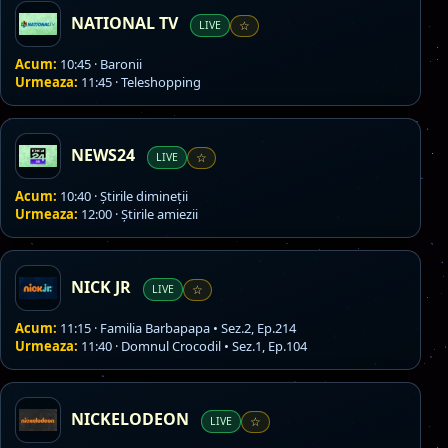
NATIONAL TV
LIVE
☆
Acum:
10:45 · Baronii
Urmeaza:
11:45 · Teleshopping
NEWS24
LIVE
☆
Acum:
10:40 · Știrile dimineții
Urmeaza:
12:00 · Știrile amiezii
NICK JR
LIVE
☆
Acum:
11:15 · Familia Barbapapa • Sez.2, Ep.214
Urmeaza:
11:40 · Domnul Crocodil • Sez.1, Ep.104
NICKELODEON
LIVE
☆