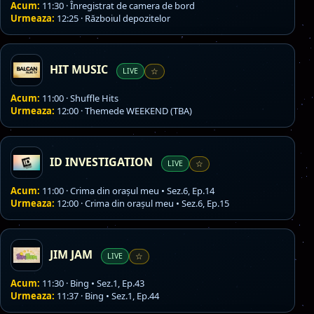
Acum:
11:30 · Înregistrat de camera de bord
Urmeaza:
12:25 · Războiul depozitelor
HIT MUSIC
LIVE
☆
Acum:
11:00 · Shuffle Hits
Urmeaza:
12:00 · Themede WEEKEND (TBA)
ID INVESTIGATION
LIVE
☆
Acum:
11:00 · Crima din oraşul meu • Sez.6, Ep.14
Urmeaza:
12:00 · Crima din oraşul meu • Sez.6, Ep.15
JIM JAM
LIVE
☆
Acum:
11:30 · Bing • Sez.1, Ep.43
Urmeaza:
11:37 · Bing • Sez.1, Ep.44