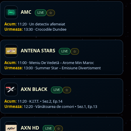
AMC
LIVE
☆
Acum:
11:20 · Un detectiv afemeiat
Urmeaza:
13:30 · Crocodile Dundee
ANTENA STARS
LIVE
☆
Acum:
11:00 · Meniu De Vedetă – Arome Min Maroc
Urmeaza:
13:00 · Summer Star – Emisiune Divertisment
AXN BLACK
LIVE
☆
Acum:
11:20 · K.I.T.T. • Sez.2, Ep.14
Urmeaza:
12:20 · Vânătoarea de comori • Sez.1, Ep.13
AXN HD
LIVE
☆