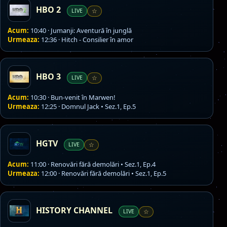
HBO 2
LIVE
☆
Acum:
10:40 · Jumanji: Aventură în junglă
Urmeaza:
12:36 · Hitch - Consilier în amor
HBO 3
LIVE
☆
Acum:
10:30 · Bun-venit în Marwen!
Urmeaza:
12:25 · Domnul Jack • Sez.1, Ep.5
HGTV
LIVE
☆
Acum:
11:00 · Renovări fără demolări • Sez.1, Ep.4
Urmeaza:
12:00 · Renovări fără demolări • Sez.1, Ep.5
HISTORY CHANNEL
LIVE
☆