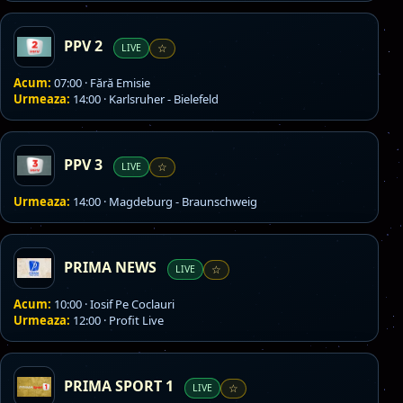
PPV 2
LIVE
☆
Acum:
07:00 · Fără Emisie
Urmeaza:
14:00 · Karlsruher - Bielefeld
PPV 3
LIVE
☆
Urmeaza:
14:00 · Magdeburg - Braunschweig
PRIMA NEWS
LIVE
☆
Acum:
10:00 · Iosif Pe Coclauri
Urmeaza:
12:00 · Profit Live
PRIMA SPORT 1
LIVE
☆