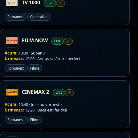
TV 1000
LIVE
☆
Romanesti
Generaliste
FILM NOW
LIVE
☆
Acum:
10:30 · Super 8
Urmeaza:
12:20 · Angus și sărutul perfect
Romanesti
Filme
CINEMAX 2
LIVE
☆
Acum:
10:40 · Julie nu vorbește
Urmeaza:
12:20 · Dacă ești fericită
Romanesti
Filme