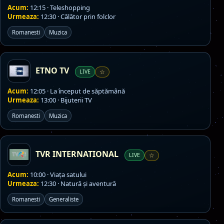
Acum:
12:15 · Teleshopping
Urmeaza:
12:30 · Călător prin folclor
Romanesti
Muzica
ETNO TV
LIVE
☆
Acum:
12:05 · La început de săptămână
Urmeaza:
13:00 · Bijuterii TV
Romanesti
Muzica
TVR INTERNATIONAL
LIVE
☆
Acum:
10:00 · Viaţa satului
Urmeaza:
12:30 · Natură şi aventură
Romanesti
Generaliste