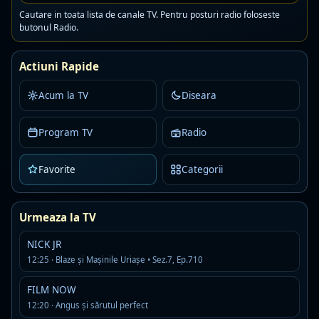
Urmeaza:
12:30 · E viata mea!
Cautare in toata lista de canale TV. Pentru posturi radio foloseste
butonul Radio.
Romanesti
Generaliste
Actiuni Rapide
CRIME & INVESTIGATION
LIVE
☆
Acum la TV
Diseara
Acum:
11:45 · Crime din gelozie • Sez.4, Ep.2
Urmeaza:
12:30 · Crime din gelozie • Sez.2, Ep.1
Program TV
Radio
Romanesti
Documentare
Favorite
Categorii
SPORT EXTRA
LIVE
☆
Urmeaza la TV
Acum:
12:00 · Watersports World 2026 - Episodul 22
NICK JR
Urmeaza:
13:00 · Australian Boat Racing 2025 - Episodul 10
12:25 · Blaze și Mașinile Uriașe • Sez.7, Ep.710
Romanesti
Sport
FILM NOW
12:20 · Angus și sărutul perfect