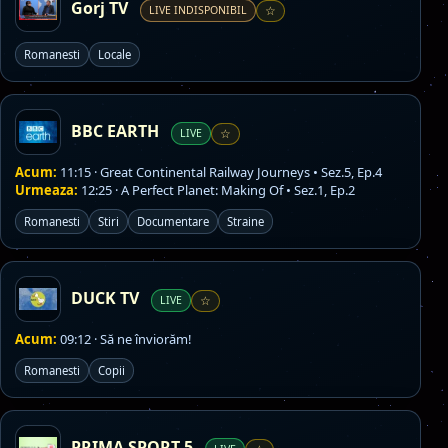
Gorj TV
LIVE INDISPONIBIL
☆
Romanesti
Locale
BBC EARTH
LIVE
☆
Acum:
11:15 · Great Continental Railway Journeys • Sez.5, Ep.4
Urmeaza:
12:25 · A Perfect Planet: Making Of • Sez.1, Ep.2
Romanesti
Stiri
Documentare
Straine
DUCK TV
LIVE
☆
Acum:
09:12 · Să ne înviorăm!
Romanesti
Copii
PRIMA SPORT 5