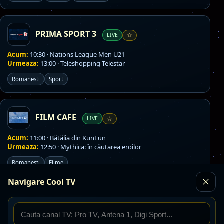
PRIMA SPORT 3
LIVE
☆
Acum:
10:30 · Nations League Men U21
Urmeaza:
13:00 · Teleshopping Telestar
Romanesti
Sport
FILM CAFE
LIVE
☆
Acum:
11:00 · Bătălia din KunLun
Urmeaza:
12:50 · Mythica: în căutarea eroilor
Romanesti
Filme
Navigare Cool TV
BOLLYWOOD TV
LIVE
☆
Acum:
08:20 · Articolul 420