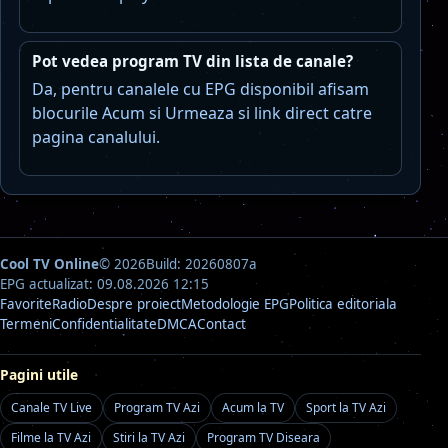
Pot vedea program TV din lista de canale?
Da, pentru canalele cu EPG disponibil afisam
blocurile Acum si Urmeaza si link direct catre
pagina canalului.
Cool TV Online
© 2026
Build: 20260807a
EPG actualizat: 09.08.2026 12:15
Favorite
Radio
Despre proiect
Metodologie EPG
Politica editoriala
Termeni
Confidentialitate
DMCA
Contact
Pagini utile
Canale TV Live
Program TV Azi
Acum la TV
Sport la TV Azi
Filme la TV Azi
Stiri la TV Azi
Program TV Diseara