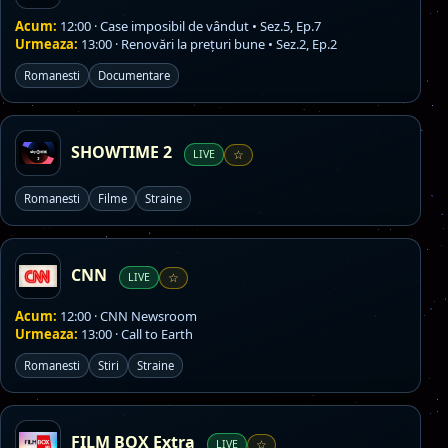
Acum:
12:00 · Case imposibil de vândut • Sez.5, Ep.7
Urmeaza:
13:00 · Renovări la prețuri bune • Sez.2, Ep.2
Romanesti
Documentare
SHOWTIME 2
LIVE
☆
Romanesti
Filme
Straine
CNN
LIVE
☆
Acum:
12:00 · CNN Newsroom
Urmeaza:
13:00 · Call to Earth
Romanesti
Stiri
Straine
FILM BOX Extra
LIVE
☆