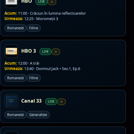
HBO
LIVE
☆
Acum:
11:00 · Crăciun în lumina reflectoarelor
Urmeaza:
12:25 · Moromeții 3
Romanesti
Filme
HBO 3
LIVE
☆
Acum:
12:00 · A trăi
Urmeaza:
13:40 · Domnul Jack • Sez.1, Ep.6
Romanesti
Filme
Canal 33
LIVE
☆
Romanesti
Generaliste