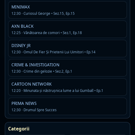
NICKELODEON
LIVE
☆
MINIMAX
12:30 · Curiosul George • Sez.15, Ep.15
Acum:
12:05 · Casa Loud • Ep.904
Urmeaza:
12:25 · Casa Loud • Ep.905
AXN BLACK
Romanesti
Copii
12:25 · Vânătoarea de comori • Sez.1, Ep.18
DISNEY JR
SUPERSPORT 2
12:30 · Omul De Fier Și Prietenii Lui Uimitori • Ep.14
LIVE
☆
Acum:
CRIME & INVESTIGATION
12:00 · Live Tenis ITF: Curtea de Arges Finala
Urmeaza:
14:00 · Live Asii Tenisului
12:30 · Crime din gelozie • Sez.2, Ep.1
Romanesti
Sport
CARTOON NETWORK
12:20 · Minunata și năstrușnica lume a lui Gumball • Ep.1
PRO ARENA
PRIMA NEWS
LIVE
☆
12:30 · Drumul Spre Succes
Acum:
09:00 · Desafio: Aventura
Urmeaza:
12:30 · Stiri Pro Arena
Categorii
Romanesti
Generaliste