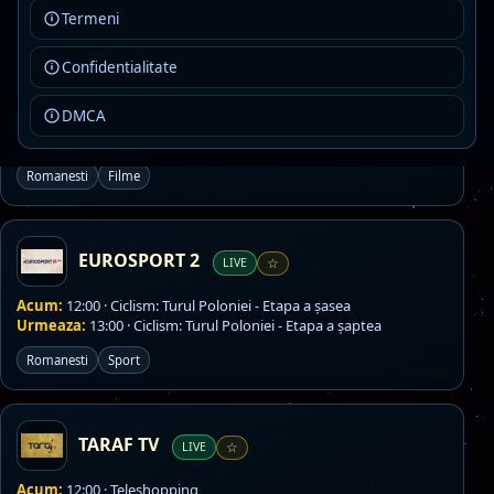
Urmeaza:
15:00 · Vino înapoi!
Termeni
Romanesti
Generaliste
Confidentialitate
DMCA
FILM BOX Premium
LIVE
☆
Romanesti
Filme
EUROSPORT 2
LIVE
☆
Acum:
12:00 · Ciclism: Turul Poloniei - Etapa a șasea
Urmeaza:
13:00 · Ciclism: Turul Poloniei - Etapa a șaptea
Romanesti
Sport
TARAF TV
LIVE
☆
Acum:
12:00 · Teleshopping