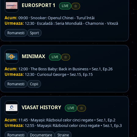
EUROSPORT 1
LIVE
☆
Acum:
09:00 · Snooker: Openul Chinei - Turul întâi
Urmeaza:
12:30 · Escaladă : Seria Mondială - Chamonix - Viteză
Romanesti
Sport
MINIMAX
LIVE
☆
Acum:
12:00 · The Boss Baby: Back in Business • Sez.1, Ep.26
Urmeaza:
12:30 · Curiosul George • Sez.15, Ep.15
Romanesti
Copii
VIASAT HISTORY
LIVE
☆
Acum:
11:45 · Mayașii: Războiul celor cinci regate • Sez.1, Ep.2
Urmeaza:
12:55 · Mayașii: Războiul celor cinci regate • Sez.1, Ep.3
Romanesti
Documentare
Straine