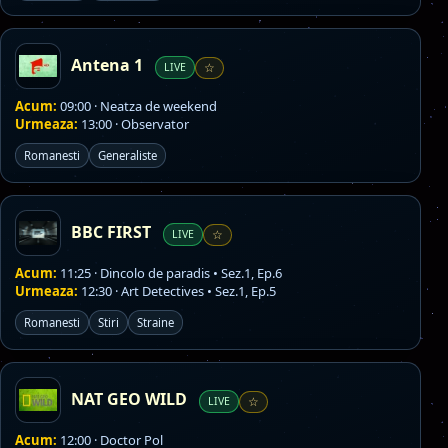
Antena 1
LIVE
☆
Acum:
09:00 · Neatza de weekend
Urmeaza:
13:00 · Observator
Romanesti
Generaliste
BBC FIRST
LIVE
☆
Acum:
11:25 · Dincolo de paradis • Sez.1, Ep.6
Urmeaza:
12:30 · Art Detectives • Sez.1, Ep.5
Romanesti
Stiri
Straine
NAT GEO WILD
LIVE
☆
Acum:
12:00 · Doctor Pol