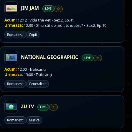
JIM JAM
LIVE
☆
Acum:
12:12 · Vida the Vet • Sez.2, Ep.41
Urmeaza:
12:30 · Ghici cât de mult te iubesc? • Sez.2, Ep.10
Romanesti
Copii
NATIONAL GEOGRAPHIC
LIVE
☆
Acum:
12:00 · Traficanți
Urmeaza:
13:00 · Traficanți
Romanesti
Generaliste
ZU TV
LIVE
☆
Romanesti
Muzica