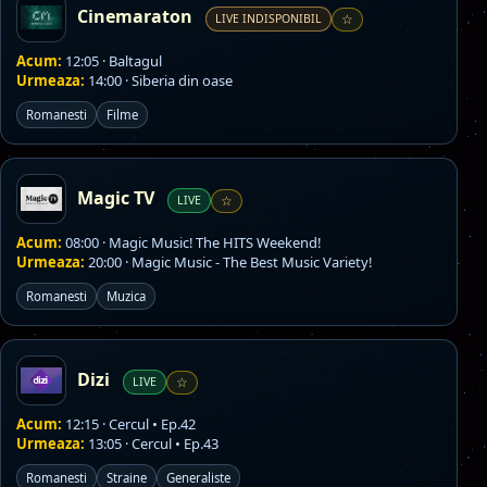
Cinemaraton
LIVE INDISPONIBIL
☆
Acum:
12:05 · Baltagul
Urmeaza:
14:00 · Siberia din oase
Romanesti
Filme
Magic TV
LIVE
☆
Acum:
08:00 · Magic Music! The HITS Weekend!
Urmeaza:
20:00 · Magic Music - The Best Music Variety!
Romanesti
Muzica
Dizi
LIVE
☆
Acum:
12:15 · Cercul • Ep.42
Urmeaza:
13:05 · Cercul • Ep.43
Romanesti
Straine
Generaliste