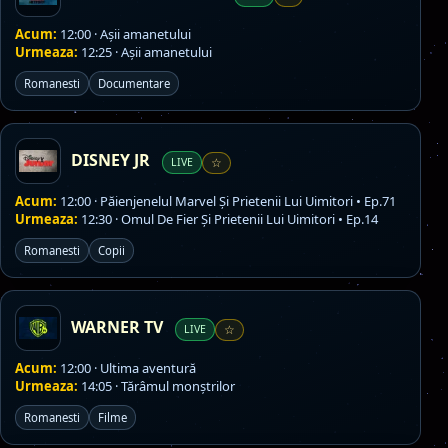
Acum:
12:00 · Aşii amanetului
Urmeaza:
12:25 · Aşii amanetului
Romanesti
Documentare
DISNEY JR
LIVE
☆
Acum:
12:00 · Păienjenelul Marvel Și Prietenii Lui Uimitori • Ep.71
Urmeaza:
12:30 · Omul De Fier Și Prietenii Lui Uimitori • Ep.14
Romanesti
Copii
WARNER TV
LIVE
☆
Acum:
12:00 · Ultima aventură
Urmeaza:
14:05 · Tărâmul monștrilor
Romanesti
Filme