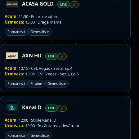
ACASA GOLD
LIVE
☆
Acum:
11:30 · Feluri de iubire
Urmeaza:
13:00 · Dragă mamă
Romanesti
Generaliste
AXN HD
LIVE
☆
Acum:
12:15 · CSI: Vegas • Sez.3, Ep.4
Urmeaza:
13:05 · CSI: Vegas • Sez.3, Ep.5
Romanesti
Straine
Generaliste
Kanal D
LIVE
☆
Acum:
12:00 · Știrile Kanal D
Urmeaza:
13:00 · În căutarea adevărului
Romanesti
Generaliste