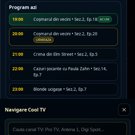
Program azi
19:00
Coşmarul din vecini • Sez.2, Ep.18
ACUM
20:00
Coşmarul din vecini • Sez.2, Ep.20
URMEAZA
21:00
Crima din Elm Street • Sez.2, Ep.5
22:00
Cazuri şocante cu Paula Zahn • Sez.14,
Ep.7
23:00
Blonde ucigașe • Sez.2, Ep.7
Program maine
Navigare Cool TV
00:00
Cadavrele din apă • Sez.1, Ep.2
01:00
Crimele de lângă Lacul Erie • Sez.2, Ep.3