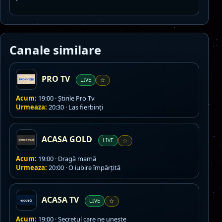
Canale similare
PRO TV
LIVE
☆
Acum:
19:00 · Ştirile Pro Tv
Urmeaza:
20:30 · Las fierbinți
ACASA GOLD
LIVE
☆
Acum:
19:00 · Dragă mamă
Urmeaza:
20:00 · O iubire împărţită
ACASA TV
LIVE
☆
Acum:
19:00 · Secretul care ne unește