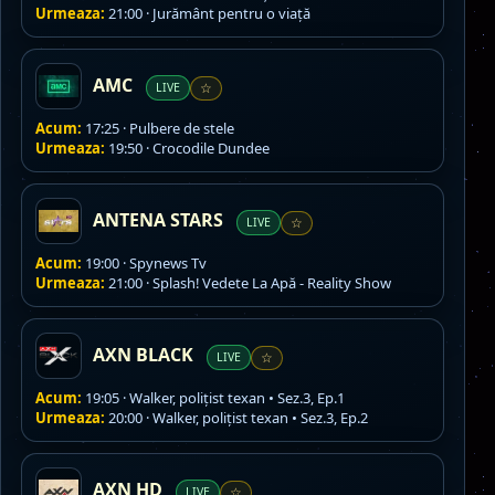
Urmeaza:
21:00 · Jurământ pentru o viaţă
AMC
LIVE
☆
Acum:
17:25 · Pulbere de stele
Urmeaza:
19:50 · Crocodile Dundee
ANTENA STARS
LIVE
☆
Acum:
19:00 · Spynews Tv
Urmeaza:
21:00 · Splash! Vedete La Apă - Reality Show
AXN BLACK
LIVE
☆
Acum:
19:05 · Walker, polițist texan • Sez.3, Ep.1
Urmeaza:
20:00 · Walker, polițist texan • Sez.3, Ep.2
AXN HD
LIVE
☆