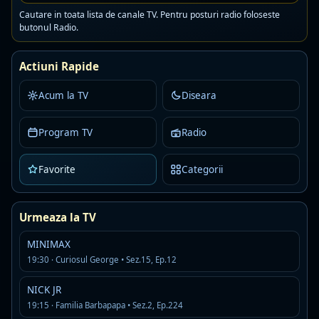
Cautare in toata lista de canale TV. Pentru posturi radio foloseste
butonul Radio.
02:00
Cazuri şocante cu Paula Zahn • Sez.14,
Ep.7
Actiuni Rapide
03:00
Crima din Elm Street • Sez.2, Ep.5
Acum la TV
Diseara
04:00
Coşmarul din vecini • Sez.2, Ep.18
Program TV
Radio
05:00
Confidențe criminale • Sez.1, Ep.1
Favorite
Categorii
06:00
Confidențe criminale • Sez.1, Ep.2
Urmeaza la TV
07:00
Crima de vineri seară • Sez.2, Ep.1
MINIMAX
vezi mai mult program tv
19:30 · Curiosul George • Sez.15, Ep.12
0 din 18 programe suplimentare afisate
NICK JR
19:15 · Familia Barbapapa • Sez.2, Ep.224