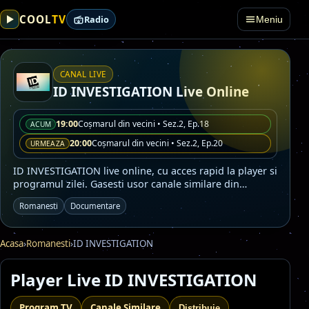
TV
COOL
Radio
Meniu
CANAL LIVE
ID INVESTIGATION Live Online
19:00
Coşmarul din vecini • Sez.2, Ep.18
ACUM
20:00
Coşmarul din vecini • Sez.2, Ep.20
URMEAZA
ID INVESTIGATION live online, cu acces rapid la player si
programul zilei. Gasesti usor canale similare din
categoriile Romanesti, Documentare.
Romanesti
Documentare
Acasa
›
Romanesti
›
ID INVESTIGATION
Player Live ID INVESTIGATION
Program TV
Canale Similare
Distribuie