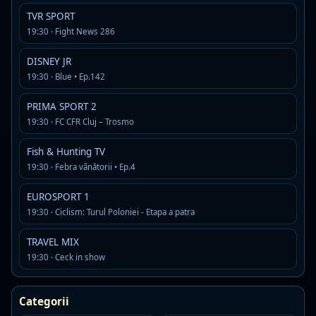
Emisiuni, stiri si filme difuzate
TVR SPORT
frecvent la ID INVESTIGATION
19:30 · Fight News 286
Am adunat in timp cele mai prezente titluri de pe
DISNEY JR
acest canal, ca sa iti faci o idee rapida despre
19:30 · Blue • Ep.142
continutul pe care il gasesti aici.
PRIMA SPORT 2
19:30 · FC CFR Cluj – Trosmo
Criminalul de lângă mine: Copii ucigași • Sez.1, Ep.4
Disponibil in istoricul recent al programului ID INVESTIGATION
Fish & Hunting TV
19:30 · Febra vânătorii • Ep.4
Revista People investighează • Sez.9, Ep.1
EUROSPORT 1
Disponibil in istoricul recent al programului ID INVESTIGATION
19:30 · Ciclism: Turul Poloniei - Etapa a patra
Mărturii criminale: Dosarele unui ranger texan •
TRAVEL MIX
Sez.1, Ep.6
19:30 · Ceck in show
Disponibil in istoricul recent al programului ID INVESTIGATION
Categorii
Mărturii criminale: Dosarele unui ranger texan •