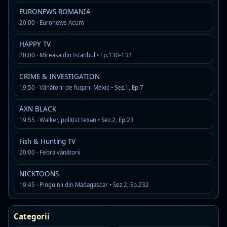
MP3 · 128 kbps
EURONEWS ROMANIA
adult contemporany
cultural
dezbateri diverse
20:00 · Euronews Acum
Detalii
Asculta
HAPPY TV
20:00 · Mireasa din Istanbul • Ep.130-132
Radio RFM
Live
R
MP3 · 320 kbps · Ilfov
CRIME & INVESTIGATION
19:50 · Vânătorii de fugari: Mexic • Sez.1, Ep.7
hits
news
pop
Detalii
Asculta
AXN BLACK
19:55 · Walker, polițist texan • Sez.2, Ep.23
Plusz FM - Nagyvarad
Live
Fish & Hunting TV
MP3 · 192 kbps · Bihor
20:00 · Febra vânătorii
local news
top hits
Detalii
NICKTOONS
Asculta
19:45 · Pinguinii din Madagascar • Sez.2, Ep.232
ROMÂNIA Antena Satelor
Live
AAC+ · 128 kbps · Bucuresti
Categorii