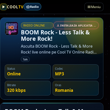
TV
COOL
Radio
Meniu
RADIO ONLINE
INSTALEAZA APLICATIA • SECURIZAT
BOOM Rock - Less Talk &
More Rock!
Asculta BOOM Rock - Less Talk & More
Rock! live online pe Cool TV Online Radio.
Post din categoria talk.
Talk
Status
Codec
Online
MP3
Bitrate
Oras
320 kbps
Romania