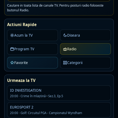
Cautare in toata lista de canale TV. Pentru posturi radio foloseste
Realitatea FM
Live
R
butonul Radio.
MP3 · 141 kbps
news
talk
Actiuni Rapide
Detalii
Asculta
Acum la TV
Diseara
Radio România Actualități
Live
AAC+ · 96 kbps
Program TV
Radio
music
news
romanian pop
Detalii
Favorite
Categorii
Asculta
Digi FM
Live
Urmeaza la TV
MP3
ID INVESTIGATION
music
news
20:00 · Crime în mlaştină • Sez.3, Ep.5
Detalii
Asculta
EUROSPORT 2
20:00 · Golf: Circuitul PGA - Campionatul Wyndham
Jurnal FM
Live