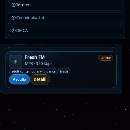
Termeni
Eveniment FM Sibiu 103.2
Confidentialitate
Live
MP3 · 128 kbps · Sibiu
DMCA
dance
house
news
Detalii
Asculta
Fresh FM
Offline
F
MP3 · 320 kbps
adult contemporary
dance
fresh
Detalii
Asculta