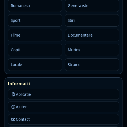
music
muzică populară
national
Romanesti
Generaliste
Detalii
Asculta
Sport
Stiri
ROMÂNIA Actualități
Live
AAC+ · 96 kbps · Bucuresti
Filme
Documentare
folk
national
news
Detalii
Asculta
Copii
Muzica
Locale
Straine
Bistrița FM 92.6
Live
MP3 · 128 kbps
dance
dance pop
local
Informatii
Detalii
Asculta
Aplicatie
Plusz FM - Margitta
Live
Ajutor
MP3 · 160 kbps · Bihor
local news
top hits
Contact
Detalii
Asculta