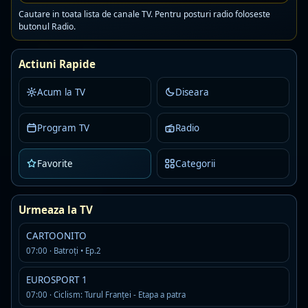
16:00
Șapte pași către iubire
Cautare in toata lista de canale TV. Pentru posturi radio foloseste
butonul Radio.
17:00
Adevăr ascuns
Actiuni Rapide
19:00
Secretul care ne unește
Acum la TV
Diseara
21:00
Jurământ pentru o viaţă
Program TV
Radio
23:00
Un destin la răscruce
Favorite
Categorii
Program maine
Urmeaza la TV
00:00
Iubirea din mine
CARTOONITO
01:00
Inimi de cenusa
07:00 · Batroți • Ep.2
EUROSPORT 1
03:00
Alaca – iubire şi trădare
07:00 · Ciclism: Turul Franţei - Etapa a patra