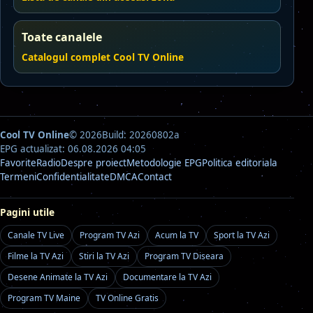
Toate canalele
Catalogul complet Cool TV Online
Cool TV Online
© 2026
Build: 20260802a
EPG actualizat: 06.08.2026 04:05
Favorite
Radio
Despre proiect
Metodologie EPG
Politica editoriala
Termeni
Confidentialitate
DMCA
Contact
Pagini utile
Canale TV Live
Program TV Azi
Acum la TV
Sport la TV Azi
Filme la TV Azi
Stiri la TV Azi
Program TV Diseara
Desene Animate la TV Azi
Documentare la TV Azi
Program TV Maine
TV Online Gratis