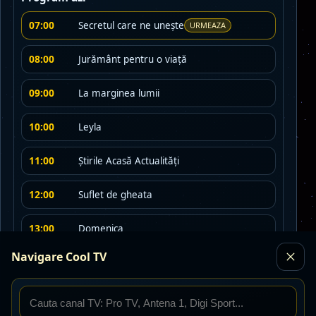
07:00
Secretul care ne unește
URMEAZA
08:00
Jurământ pentru o viaţă
09:00
La marginea lumii
10:00
Leyla
11:00
Ştirile Acasă Actualităţi
12:00
Suflet de gheata
13:00
Domenica
Navigare Cool TV
14:00
Dallas
15:00
Ştirile Acasă Magazin