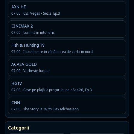
05:00
Ştirile Acasă Magazin
AXN HD
07:00 · CSI: Vegas • Sez.2, Ep.3
06:00
Secretul care ne unește
CINEMAX 2
07:00
Secretul care ne unește
07:00 · Lumină în întuneric
Fish & Hunting TV
08:00
Jurământ pentru o viaţă
07:00 · Introducere în vânătoarea de cerbi în nord
09:00
La marginea lumii
ACASA GOLD
07:00 · Vorbeşte lumea
vezi mai mult program tv
0 din 12 programe suplimentare afisate
HGTV
07:00 · Case pe plajă la prețuri bune • Sez.26, Ep.3
CNN
Emisiuni, stiri si filme difuzate
07:00 · The Story Is: With Elex Michaelson
frecvent la ACASA TV
Categorii
Am adunat in timp cele mai prezente titluri de pe