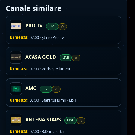
Canale similare
PRO TV
LIVE
☆
Urmeaza:
07:00 · Ştirile Pro Tv
ACASA GOLD
LIVE
☆
Urmeaza:
07:00 · Vorbeşte lumea
AMC
LIVE
☆
Urmeaza:
07:00 · Sfârșitul lumii • Ep.1
ANTENA STARS
LIVE
☆
Urmeaza:
07:00 · B.D. în alertă