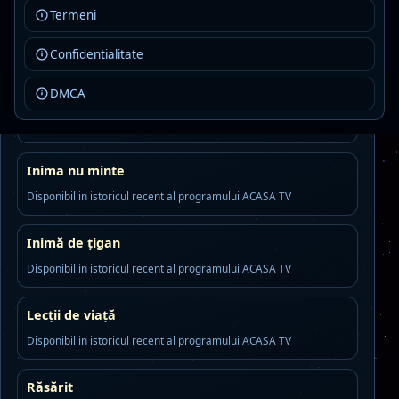
Termeni
Rosalinda
Disponibil in istoricul recent al programului ACASA TV
Confidentialitate
DMCA
Ştirile Acasă Actualităţi
Disponibil in istoricul recent al programului ACASA TV
Inima nu minte
Disponibil in istoricul recent al programului ACASA TV
Inimă de țigan
Disponibil in istoricul recent al programului ACASA TV
Lecţii de viaţă
Disponibil in istoricul recent al programului ACASA TV
Răsărit