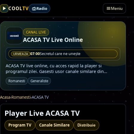
TV
COOL
Radio
Meniu
CANAL LIVE
ACASA TV Live Online
07:00
Secretul care ne unește
URMEAZA
ACASA TV live online, cu acces rapid la player si
programul zilei. Gasesti usor canale similare din
categoriile Romanesti, Generaliste.
Romanesti
Generaliste
Acasa
›
Romanesti
›
ACASA TV
Player Live ACASA TV
Program TV
Canale Similare
Distribuie