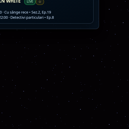
XN WHITE
LIVE
☆
0 · Cu sânge rece • Sez.2, Ep.19
2:00 · Detectivi particulari • Ep.8