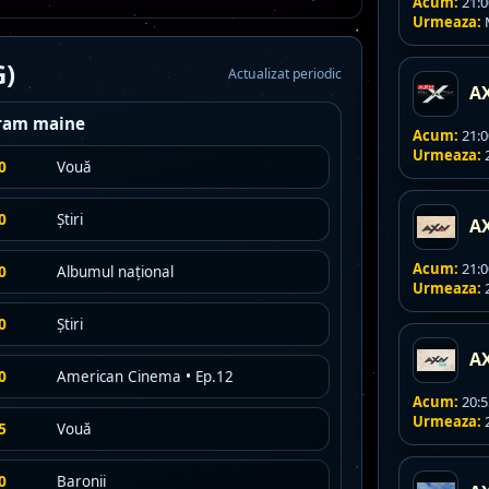
Acum:
21:0
Urmeaza:
M
G)
Actualizat periodic
A
ram maine
Acum:
21:00
Urmeaza:
2
0
Vouă
0
Știri
A
Acum:
21:0
0
Albumul naţional
Urmeaza:
2
0
Știri
A
0
American Cinema • Ep.12
Acum:
20:5
Urmeaza:
2
5
Vouă
0
Baronii