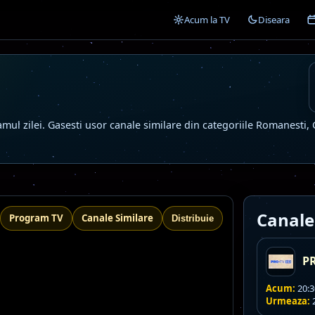
Acum la TV
Diseara
mul zilei. Gasesti usor canale similare din categoriile Romanesti, 
Canale
Program TV
Canale Similare
Distribuie
P
Acum:
20:30
Urmeaza:
2