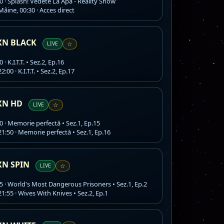
0 · Splash! Vedete La Apă - Reality Show
âine, 00:30 · Acces direct
XN BLACK
LIVE
☆
 · K.I.T.T. • Sez.2, Ep.16
2:00 · K.I.T.T. • Sez.2, Ep.17
XN HD
LIVE
☆
0 · Memorie perfectă • Sez.1, Ep.15
1:50 · Memorie perfectă • Sez.1, Ep.16
XN SPIN
LIVE
☆
5 · World's Most Dangerous Prisoners • Sez.1, Ep.2
1:55 · Wives With Knives • Sez.2, Ep.1