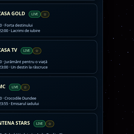
CASA GOLD
LIVE
☆
0 · Forta destinului
2:00 · Lacrimi de iubire
CASA TV
LIVE
☆
0 · Jurământ pentru o viaţă
3:00 · Un destin la răscruce
MC
LIVE
☆
0 · Crocodile Dundee
3:55 · Emisarul iadului
NTENA STARS
LIVE
☆