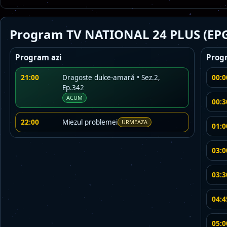
Program TV NATIONAL 24 PLUS (EP
Program azi
Prog
21:00
00:0
Dragoste dulce-amară • Sez.2,
Ep.342
ACUM
00:3
22:00
Miezul problemei
URMEAZA
01:0
03:0
03:3
04:4
05:0