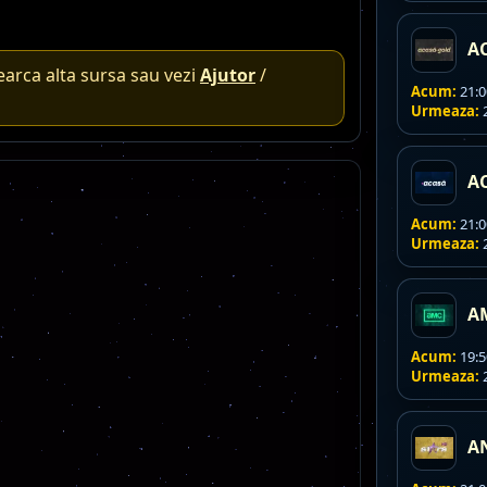
A
earca alta sursa sau vezi
Ajutor
/
Acum:
21:0
Urmeaza:
2
A
Acum:
21:0
Urmeaza:
2
A
Acum:
19:5
Urmeaza:
2
A