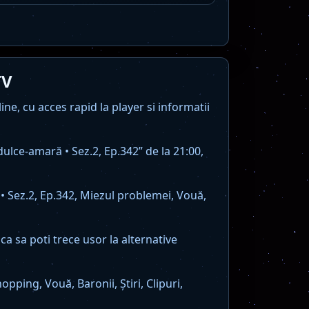
TV
e, cu acces rapid la player si informatii
ce-amară • Sez.2, Ep.342” de la 21:00,
• Sez.2, Ep.342, Miezul problemei, Vouă,
ca sa poti trece usor la alternative
ping, Vouă, Baronii, Știri, Clipuri,