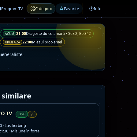
Program TV
Categorii
Favorite
Info
21:00
Dragoste dulce-amară • Sez.2, Ep.342
ACUM
22:00
Miezul problemei
URMEAZA
Generaliste.
 similare
RO TV
LIVE
☆
 · Las fierbinți
1:30 · Misiune în forță