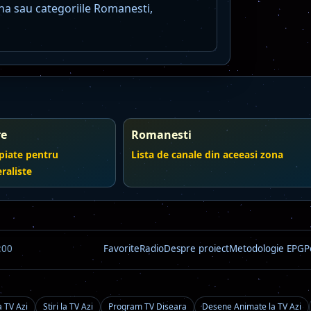
na sau categoriile Romanesti,
re
Romanesti
piate pentru
Lista de canale din aceeasi zona
raliste
:00
Favorite
Radio
Despre proiect
Metodologie EPG
P
a TV Azi
Stiri la TV Azi
Program TV Diseara
Desene Animate la TV Azi