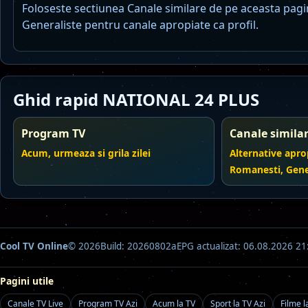
Foloseste sectiunea Canale similare de pe aceasta pagi
Generaliste pentru canale apropiate ca profil.
Ghid rapid NATIONAL 24 PLUS
Program TV
Canale simila
Acum, urmeaza si grila zilei
Alternative apro
Romanesti, Gene
Cool TV Online
© 2026
Build: 20260802a
EPG actualizat: 06.08.2026 21
Pagini utile
Canale TV Live
Program TV Azi
Acum la TV
Sport la TV Azi
Filme l