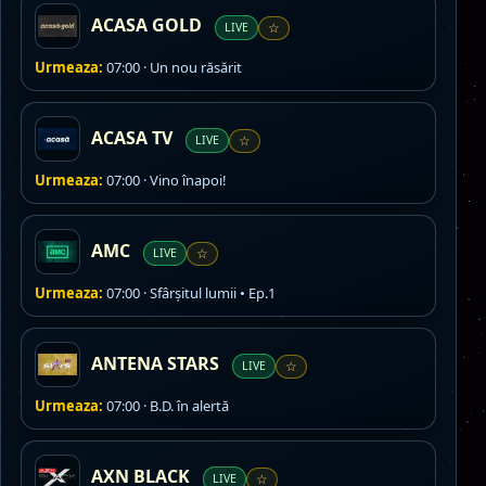
ACASA GOLD
LIVE
☆
Urmeaza:
07:00 · Un nou răsărit
ACASA TV
LIVE
☆
Urmeaza:
07:00 · Vino înapoi!
AMC
LIVE
☆
Urmeaza:
07:00 · Sfârșitul lumii • Ep.1
ANTENA STARS
LIVE
☆
Urmeaza:
07:00 · B.D. în alertă
AXN BLACK
LIVE
☆