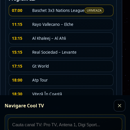
07:00
Baschet 3x3 Nations League
URMEAZA
11:15
Rayo Vallecano – Elche
13:15
Al Khaleej – Al Ahli
15:15
Real Sociedad – Levante
17:15
Gt World
18:00
Atp Tour
18:30
Viteză În Coastă
Navigare Cool TV
20:00
Viteză În Coastă
21:30
Wolsburg – Kaiserlkautern