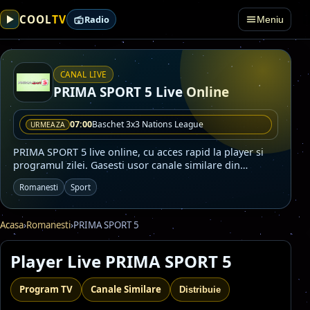
TV
COOL
Radio
Meniu
CANAL LIVE
PRIMA SPORT 5 Live Online
07:00
Baschet 3x3 Nations League
URMEAZA
PRIMA SPORT 5 live online, cu acces rapid la player si
programul zilei. Gasesti usor canale similare din
categoriile Romanesti, Sport.
Romanesti
Sport
Acasa
›
Romanesti
›
PRIMA SPORT 5
Player Live PRIMA SPORT 5
Program TV
Canale Similare
Distribuie