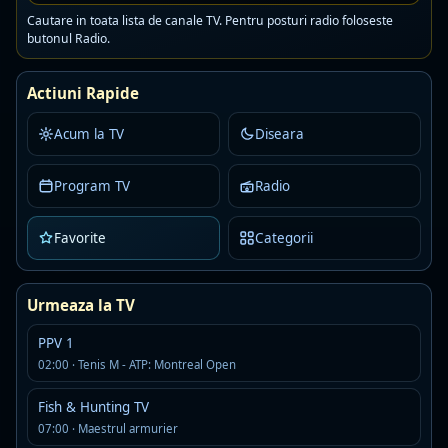
23:30
Baschet 3x3 Nations League
Cautare in toata lista de canale TV. Pentru posturi radio foloseste
butonul Radio.
Program maine
Actiuni Rapide
05:00
Baschet 3x3 Nations League
Acum la TV
Diseara
09:45
Tenis Atp
Program TV
Radio
11:45
Tenis Atp
Favorite
Categorii
14:00
Dortmund – Werder Bremen
Urmeaza la TV
16:00
Mallorca – Real Madrid
PPV 1
18:00
Al Nassr – Damac
02:00 · Tenis M - ATP: Montreal Open
Fish & Hunting TV
20:00
Betis – Espanyol
07:00 · Maestrul armurier