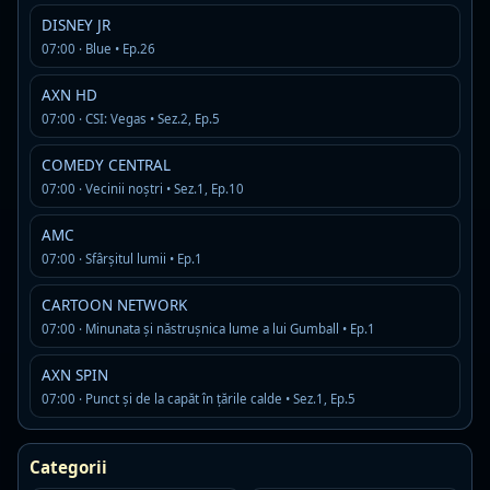
22:00
Poli Timișoara – Chindia
DISNEY JR
07:00 · Blue • Ep.26
AXN HD
Emisiuni, stiri si filme difuzate
07:00 · CSI: Vegas • Sez.2, Ep.5
frecvent la PRIMA SPORT 5
COMEDY CENTRAL
07:00 · Vecinii noștri • Sez.1, Ep.10
Am adunat in timp cele mai prezente titluri de pe
acest canal, ca sa iti faci o idee rapida despre
AMC
continutul pe care il gasesti aici.
07:00 · Sfârșitul lumii • Ep.1
Divizia A
CARTOON NETWORK
Disponibil in istoricul recent al programului PRIMA SPORT 5
07:00 · Minunata și năstrușnica lume a lui Gumball • Ep.1
AXN SPIN
Tenis Atp: Indian Wells Open
07:00 · Punct și de la capăt în țările calde • Sez.1, Ep.5
Disponibil in istoricul recent al programului PRIMA SPORT 5
Categorii
Handbal Ehf: European League