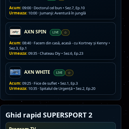
Acum:
09:00 · Doctorul cel bun • Sez.7, Ep.10
Urmeaza:
10:00 · Jumanji: Aventură în junglă
AXN SPIN
LIVE
☆
Acum:
08:40 · Facem din casă, acasă - cu Kortney și Kenny •
Sez.3, Ep.1
Urmeaza:
09:35 · Chateau Diy • Sez.6, Ep.23
AXN WHITE
LIVE
☆
Acum:
09:25 · Fiice de suflet • Sez.1, Ep.3
Urmeaza:
10:35 · Spitalul de Urgenţă • Sez.2, Ep.20
Ghid rapid SUPERSPORT 2