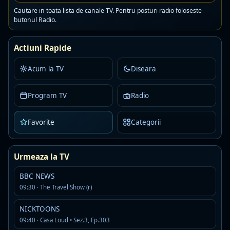
Cautare in toata lista de canale TV. Pentru posturi radio foloseste
butonul Radio.
20:00
Porto - Alverca
22:00
Stirile Digi Sport
Actiuni Rapide
Acum la TV
Diseara
22:30
Benfica - Academico
Program TV
Radio
Program maine
01:00
Favorite
Categorii
Live Tenis ATP: Montreal Ziua 8
03:00
Live Tenis ATP: Montreal Ziua 8
Urmeaza la TV
05:00
Tenis
BBC NEWS
09:30 · The Travel Show (r)
07:00
Tenis
NICKTOONS
09:40 · Casa Loud • Sez.3, Ep.303
08:00
Tenis