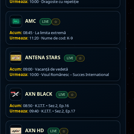
Urmeaza:
10:00 · Dragoste cu repetiție
AMC
LIVE
☆
Acum:
08:45 · La limita extremă
Urmeaza:
11:20 · Nume de cod: K-9
ANTENA STARS
LIVE
☆
Acum:
09:00 · Vacanţă de vedetă
Urmeaza:
10:00 · Visul Românesc – Succes International
AXN BLACK
LIVE
☆
Acum:
08:50 · K.I.T.T. • Sez.2, Ep.16
Urmeaza:
09:40 · K.I.T.T. • Sez.2, Ep.17
AXN HD
LIVE
☆