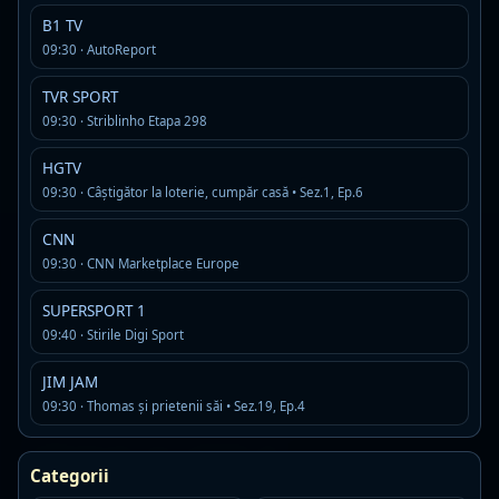
B1 TV
10:00
Tenis
09:30 · AutoReport
12:00
Tenis
TVR SPORT
09:30 · Striblinho Etapa 298
14:00
Tenis
HGTV
09:30 · Câștigător la loterie, cumpăr casă • Sez.1, Ep.6
vezi mai mult program tv
0 din 4 programe suplimentare afisate
CNN
09:30 · CNN Marketplace Europe
SUPERSPORT 1
Emisiuni, stiri si filme difuzate
09:40 · Stirile Digi Sport
frecvent la SUPERSPORT 2
JIM JAM
Am adunat in timp cele mai prezente titluri de pe
09:30 · Thomas şi prietenii săi • Sez.19, Ep.4
acest canal, ca sa iti faci o idee rapida despre
continutul pe care il gasesti aici.
Categorii
Stirile Digi Sport