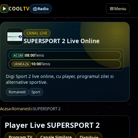
TV
COOL
Radio
Meniu
CANAL LIVE
SUPERSPORT 2 Live Online
08:00
Tenis
ACUM
10:00
Tenis
URMEAZA
Digi Sport 2 live online, cu player, programul zilei si
alternative sportive.
Romanesti
Sport
Acasa
›
Romanesti
›
SUPERSPORT 2
Player Live SUPERSPORT 2
Program TV
Canale Similare
Distribuie