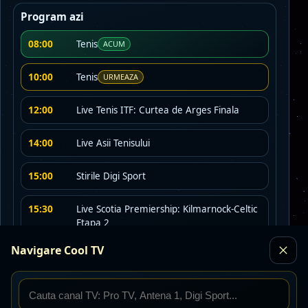
Program azi
08:00
Tenis
ACUM
10:00
Tenis
URMEAZA
12:00
Live Tenis ITF: Curtea de Arges Finala
14:00
Live Asii Tenisului
15:00
Stirile Digi Sport
15:30
Live Scotia Premiership: Kilmarnock-Celtic
Etapa 2
Navigare Cool TV
17:30
Stirile Digi Sport
18:00
Live Scotia Premiership: Rangers-
Hibernian Etapa 2