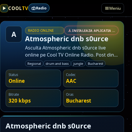
TV
COOL
Radio
Meniu
RADIO ONLINE
INSTALEAZA APLICATIA • SECURIZAT
A
Atmospheric dnb s0urce
Asculta Atmospheric dnb s0urce live
online pe Cool TV Online Radio. Post din
categoria radio regional. Emisie asociata
Regional
drum and bass
jungle
Bucharest
cu zona Bucharest.
Status
Codec
Online
AAC
Bitrate
Oras
320 kbps
Bucharest
Atmospheric dnb s0urce