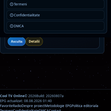
local news
top hits
Termeni
Detalii
Asculta
Confidentialitate
ROMÂNIA Antena Satelor
Live
DMCA
AAC+ · 128 kbps · Bucuresti
music
muzică populară
national
Detalii
Asculta
Cool TV Online
© 2026
Build: 20260807a
EPG actualizat: 08.08.2026 01:40
Favorite
Radio
Despre proiect
Metodologie EPG
Politica editoriala
Termeni
Confidentialitate
DMCA
Contact