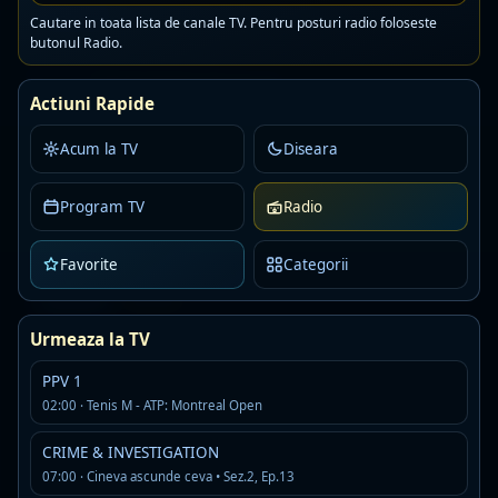
Detalii
Asculta
Cautare in toata lista de canale TV. Pentru posturi radio foloseste
butonul Radio.
Virgin Radio Romania
Live
Actiuni Rapide
AAC · 128 kbps · Bucuresti
hip hop
hip hop romanian
pop
Acum la TV
Diseara
Detalii
Asculta
Program TV
Radio
Radio ROMANCE21.ROMANIA
Offline
R
MP3 · 192 kbps · Bucharest
Favorite
Categorii
Detalii
Asculta
Urmeaza la TV
Radio Impuls Romania
Live
PPV 1
MP3 · 192 kbps · Bucuresti
02:00 · Tenis M - ATP: Montreal Open
top40
CRIME & INVESTIGATION
Detalii
Asculta
07:00 · Cineva ascunde ceva • Sez.2, Ep.13