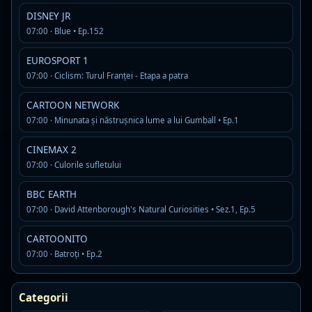
Rádió KoKo
DISNEY JR
Live
MP3 · 128 kbps · Mureș
07:00 · Blue • Ep.152
adult contemporary
classic hits
contemporary hits radio
EUROSPORT 1
Detalii
Asculta
07:00 · Ciclism: Turul Franţei - Etapa a patra
CARTOON NETWORK
Radio Vacanța - Gold
Live
07:00 · Minunata și năstrușnica lume a lui Gumball • Ep.1
MP3 · 320 kbps · Constanta
80s
90s
gold
CINEMAX 2
Detalii
Asculta
07:00 · Culorile sufletului
BBC EARTH
Free FM Bucarest
Offline
07:00 · David Attenborough's Natural Curiosities • Sez.1, Ep.5
F
MP3 · 320 kbps · Bucarest
CARTOONITO
#90s
#freefm
80s
07:00 · Batroți • Ep.2
Detalii
Asculta
Categorii
Radio Transilvania - Cluj
Live