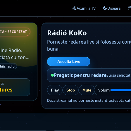
Acum la TV
Diseara
Rádió KoKo
IA • SECURIZAT
Porneste redarea live si foloseste co
buna.
line Radio.
ciata cu zona
Asculta Live
its radio
Pregatit pentru redare
Sursa selecta
ras
ureș
Volum
Play
Stop
Mute
Daca streamul nu porneste instant, asteapta cat