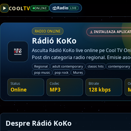
TV
COOL
Radio
ONLINE
LIVE
RADIO ONLINE
INSTALEAZA APLICAT
Rádió KoKo
Asculta Rádió KoKo live online pe Cool TV On
Post din categoria radio regional. Emisie aso
Mureș.
Regional
adult contemporary
classic hits
contemporary h
pop music
pop rock
Mureș
Status
Codec
Bitrate
O
Online
MP3
128 kbps
M
Despre Rádió KoKo