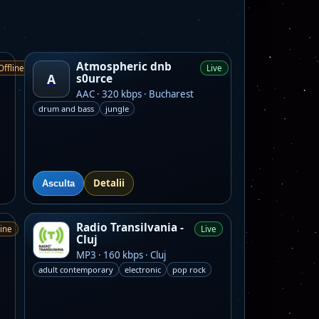
Atmospheric dnb
Offline
Live
A
s0urce
AAC · 320 kbps · Bucharest
drum and bass
jungle
Detalii
Asculta
Radio Transilvania -
line
Live
Cluj
MP3 · 160 kbps · Cluj
adult contemporary
electronic
pop rock