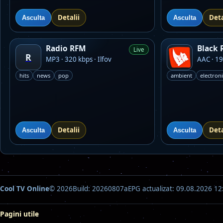
Detalii
Deta
Asculta
Asculta
Radio RFM
Black 
Live
R
MP3 · 320 kbps · Ilfov
AAC · 19
hits
news
pop
ambient
electroni
Detalii
Deta
Asculta
Asculta
Cool TV Online
© 2026
Build: 20260807a
EPG actualizat: 09.08.2026 12
Pagini utile