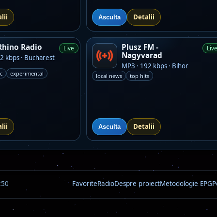
lii
Detalii
Asculta
Rhino Radio
Plusz FM -
Live
Liv
Nagyvarad
2 kbps · Bucharest
MP3 · 192 kbps · Bihor
c
experimental
local news
top hits
lii
Detalii
Asculta
:50
Favorite
Radio
Despre proiect
Metodologie EPG
P