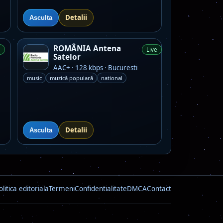
Detalii
Asculta
ROMÂNIA Antena
e
Live
Satelor
AAC+ · 128 kbps · Bucuresti
music
muzică populară
national
Detalii
Asculta
olitica editoriala
Termeni
Confidentialitate
DMCA
Contact