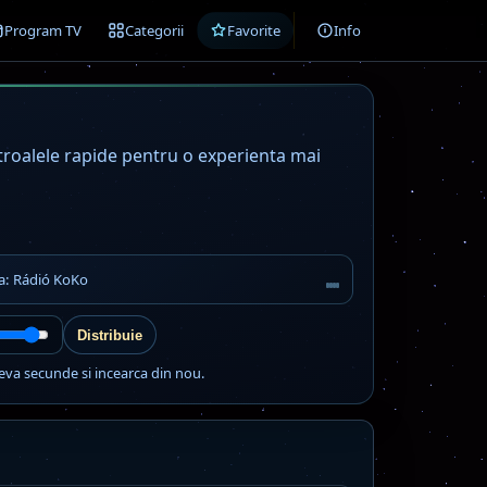
Program TV
Categorii
Favorite
Info
ntroalele rapide pentru o experienta mai
ta: Rádió KoKo
Distribuie
eva secunde si incearca din nou.