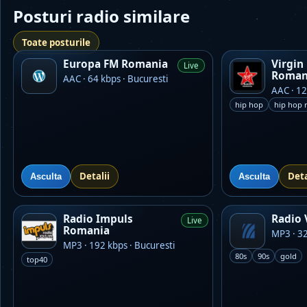
Posturi radio similare
Toate posturile
Europa FM Romania
Virgin
Live
Roman
AAC · 64 kbps · Bucuresti
AAC · 12
hip hop
hip hop 
Detalii
Deta
Asculta
Asculta
Radio Impuls
Radio 
Live
Romania
MP3 · 32
MP3 · 192 kbps · Bucuresti
80s
90s
gold
top40