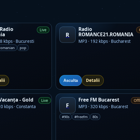
 Radio
Radio
Live
R
ia
ROMANCE21.ROMANIA
8 kbps · Bucuresti
MP3 · 192 kbps · Bucharest
romanian
pop
lii
Detalii
Asculta
Vacanța - Gold
Free FM Bucarest
Live
Off
F
0 kbps · Constanta
MP3 · 320 kbps · Bucarest
#90s
#freefm
80s