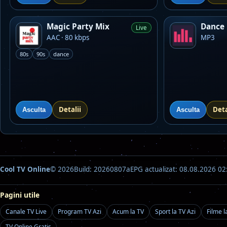
Magic Party Mix
Dance
Live
AAC · 80 kbps
MP3
80s
90s
dance
Detalii
Deta
Asculta
Asculta
Cool TV Online
© 2026
Build: 20260807a
EPG actualizat: 08.08.2026 02
Pagini utile
Canale TV Live
Program TV Azi
Acum la TV
Sport la TV Azi
Filme l
TV Online Gratis