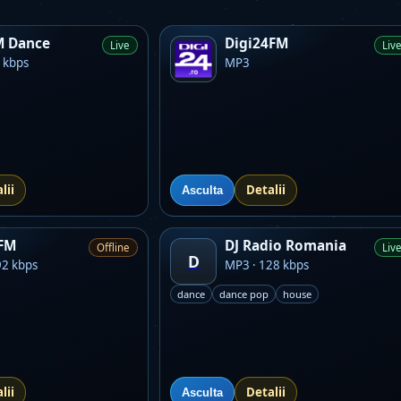
M Dance
Digi24FM
Live
Liv
 kbps
MP3
lii
Detalii
Asculta
FM
DJ Radio Romania
Offline
Liv
D
92 kbps
MP3 · 128 kbps
dance
dance pop
house
lii
Detalii
Asculta