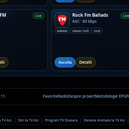
 FM
Rock Fm Ballads
Live
Liv
AAC · 80 kbps
ballads
classic rock
rock
lii
Detalii
Asculta
:15
Favorite
Radio
Despre proiect
Metodologie EPG
P
a TV Azi
Stiri la TV Azi
Program TV Diseara
Desene Animate la TV Azi