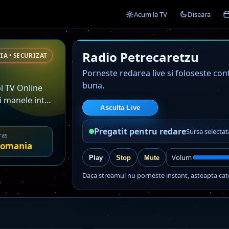
Acum la TV
Diseara
Radio Petrecaretzu
IA • SECURIZAT
Porneste redarea live si foloseste co
buna.
ol TV Online
i manele intr-
Asculta Live
Pregatit pentru redare
Sursa selectat
ras
omania
Volum
Play
Stop
Mute
Daca streamul nu porneste instant, asteapta cat