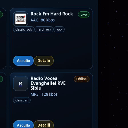
Rock Fm Hard Rock
e
Live
AAC · 80 kbps
classic rock
hard rock
rock
Detalii
Asculta
Radio Vocea
e
Offline
R
Evangheliei RVE
Sibiu
MP3 · 128 kbps
christian
Detalii
Asculta