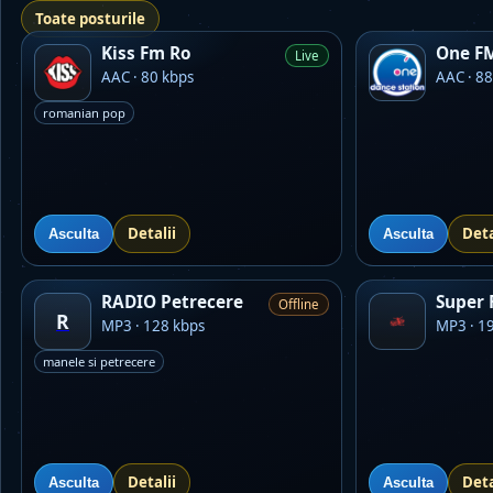
Toate posturile
Kiss Fm Ro
One F
Live
AAC · 80 kbps
AAC · 88
romanian pop
Detalii
Deta
Asculta
Asculta
RADIO Petrecere
Super 
Offline
R
MP3 · 128 kbps
MP3 · 1
manele si petrecere
Detalii
Deta
Asculta
Asculta