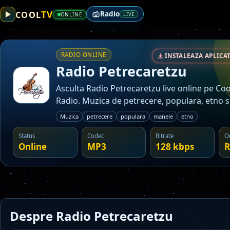
TV
COOL
Radio
ONLINE
LIVE
RADIO ONLINE
INSTALEAZA APLICAT
Radio Petrecaretzu
Asculta Radio Petrecaretzu live online pe Co
Radio. Muzica de petrecere, populara, etno s
un singur post.
Muzica
petrecere
populara
manele
etno
Status
Codec
Bitrate
O
Online
MP3
128 kbps
R
Despre Radio Petrecaretzu