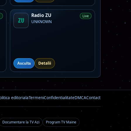
Radio ZU
e
Live
UNKNOWN
Detalii
Asculta
olitica editoriala
Termeni
Confidentialitate
DMCA
Contact
Documentare la TV Azi
Program TV Maine