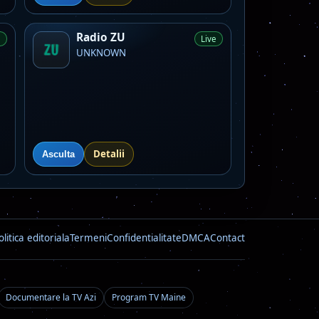
Radio ZU
e
Live
UNKNOWN
Detalii
Asculta
olitica editoriala
Termeni
Confidentialitate
DMCA
Contact
Documentare la TV Azi
Program TV Maine