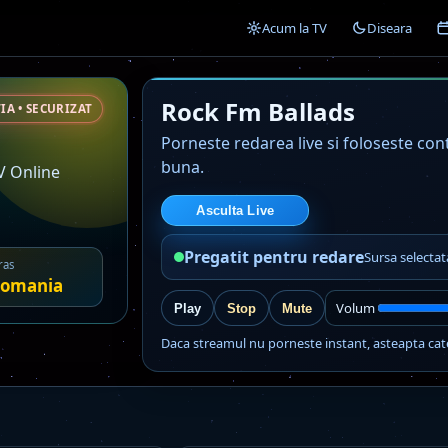
Acum la TV
Diseara
Rock Fm Ballads
IA • SECURIZAT
Porneste redarea live si foloseste co
buna.
V Online
Asculta Live
Pregatit pentru redare
Sursa selecta
ras
omania
Volum
Play
Stop
Mute
Daca streamul nu porneste instant, asteapta cat