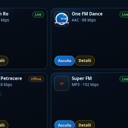
m Ro
One FM Dance
Live
Liv
 kbps
AAC · 88 kbps
lii
Detalii
Asculta
Petrecere
Super FM
Offline
Liv
28 kbps
MP3 · 192 kbps
lii
Detalii
Asculta