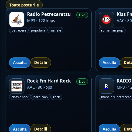
Toate posturile
Radio Petrecaretzu
Kiss F
Live
MP3 · 128 kbps
AAC · 80
petrecere
populara
manele
romanian pop
Detalii
Deta
Asculta
Asculta
Rock Fm Hard Rock
RADIO 
Live
R
AAC · 80 kbps
MP3 · 1
classic rock
hard rock
rock
manele si petrecere
Detalii
Deta
Asculta
Asculta