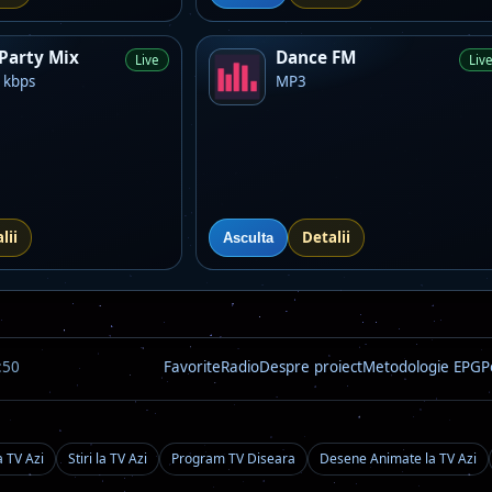
Party Mix
Dance FM
Live
Liv
 kbps
MP3
lii
Detalii
Asculta
:50
Favorite
Radio
Despre proiect
Metodologie EPG
P
a TV Azi
Stiri la TV Azi
Program TV Diseara
Desene Animate la TV Azi