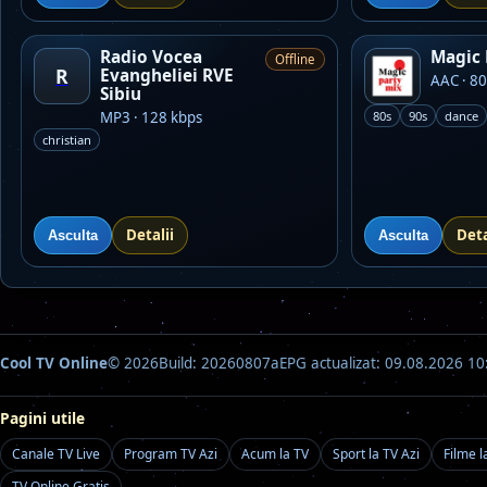
Radio Vocea
Magic 
Offline
R
Evangheliei RVE
AAC · 80
Sibiu
MP3 · 128 kbps
80s
90s
dance
christian
Detalii
Deta
Asculta
Asculta
Cool TV Online
© 2026
Build: 20260807a
EPG actualizat: 09.08.2026 10
Pagini utile
Canale TV Live
Program TV Azi
Acum la TV
Sport la TV Azi
Filme l
TV Online Gratis