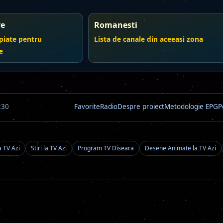
re
Romanesti
piate pentru
Lista de canale din aceeasi zona
e
:30
Favorite
Radio
Despre proiect
Metodologie EPG
P
a TV Azi
Stiri la TV Azi
Program TV Diseara
Desene Animate la TV Azi