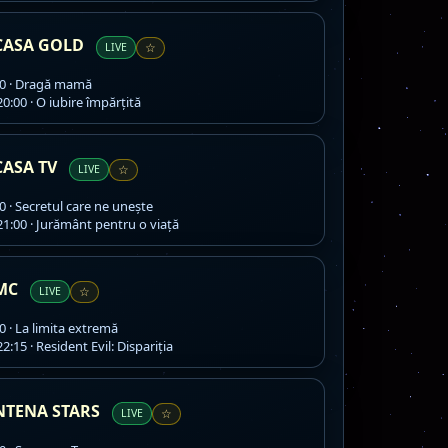
CASA GOLD
LIVE
☆
0 · Dragă mamă
0:00 · O iubire împărţită
CASA TV
LIVE
☆
0 · Secretul care ne unește
1:00 · Jurământ pentru o viaţă
MC
LIVE
☆
0 · La limita extremă
2:15 · Resident Evil: Dispariția
NTENA STARS
LIVE
☆