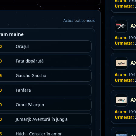
Acum:
19:0
Urmeaza:
2
Actualizat periodic
A
ram maine
Acum:
19:05
Urmeaza:
2
0
Orașul
0
Fata dispărută
A
Acum:
19:15
5
Gaucho Gaucho
Urmeaza:
2
0
Fanfara
A
0
Omul-Păianjen
Acum:
19:0
Urmeaza:
2
0
Jumanji: Aventură în junglă
6
Hitch - Consilier în amor