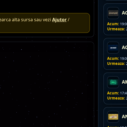
A
earca alta sursa sau vezi
Ajutor
/
Acum:
19:0
Urmeaza:
2
A
Acum:
19:0
Urmeaza:
2
A
Acum:
17:4
Urmeaza:
2
A