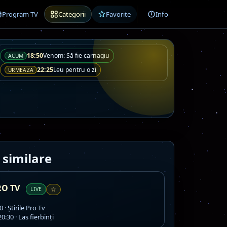
Program TV
Categorii
Favorite
Info
18:50
Venom: Să fie carnagiu
ACUM
22:25
Leu pentru o zi
URMEAZA
 similare
RO TV
LIVE
☆
 · Ştirile Pro Tv
0:30 · Las fierbinți