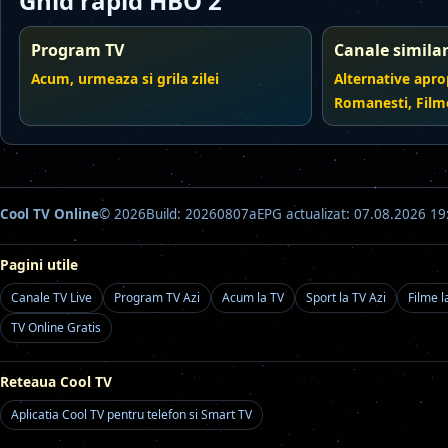
Ghid rapid HBO 2
Program TV
Canale simila
Acum, urmeaza si grila zilei
Alternative apro
Romanesti, Film
Cool TV Online
© 2026
Build: 20260807a
EPG actualizat: 07.08.2026 19
Pagini utile
Canale TV Live
Program TV Azi
Acum la TV
Sport la TV Azi
Filme l
TV Online Gratis
Reteaua Cool TV
Aplicatia Cool TV pentru telefon si Smart TV