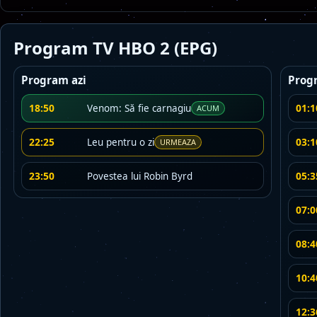
Program TV HBO 2 (EPG)
Program azi
Prog
18:50
01:1
Venom: Să fie carnagiu
ACUM
22:25
03:1
Leu pentru o zi
URMEAZA
23:50
05:3
Povestea lui Robin Byrd
07:0
08:4
10:4
12:3