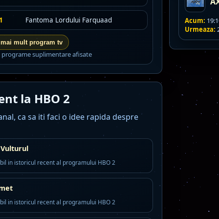
A
1
Fantoma Lordului Farquaad
Acum:
19:1
Urmeaza:
2
 mai mult program tv
6 programe suplimentare afisate
vent la HBO 2
al, ca sa iti faci o idee rapida despre
 Vulturul
bil in istoricul recent al programului HBO 2
hmet
bil in istoricul recent al programului HBO 2