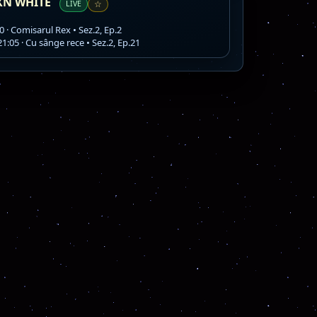
XN WHITE
LIVE
☆
0 · Comisarul Rex • Sez.2, Ep.2
1:05 · Cu sânge rece • Sez.2, Ep.21