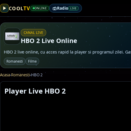
TV
COOL
Radio
ONLINE
LIVE
CANAL LIVE
HBO 2 Live Online
HBO 2 live online, cu acces rapid la player si programul zilei. G
Romanesti
Filme
Acasa
›
Romanesti
›
HBO 2
Player Live HBO 2