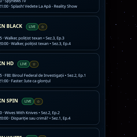
0 · Spynews Tv
1:00 · Splash! Vedete La Apă - Reality Show
XN BLACK
LIVE
☆
 · Walker, polițist texan • Sez.3, Ep.3
0:00 · Walker, polițist texan • Sez.3, Ep.4
XN HD
LIVE
☆
 · FBI: Biroul Federal de Investigații • Sez.2, Ep.1
1:00 · Faster: Iute ca glonțul
XN SPIN
LIVE
☆
0 · Wives With Knives • Sez.2, Ep.2
0:00 · Dispariție sau crimă? • Sez.1, Ep.4