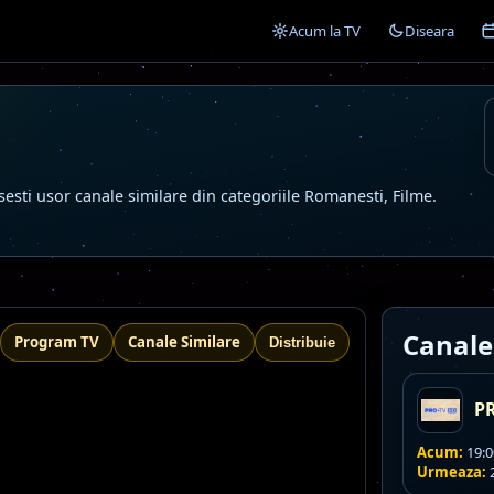
Acum la TV
Diseara
asesti usor canale similare din categoriile Romanesti, Filme.
Canale
Program TV
Canale Similare
Distribuie
P
Acum:
19:00
Urmeaza:
2