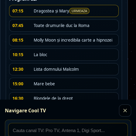
07:15
Dragostea și Mary
URMEAZA
07:45
Toate drumurile duc la Roma
08:15
Molly Moon și incredibila carte a hipnozei
10:15
La bloc
12:30
Lista domnului Malcolm
15:00
Mare bebe
16:30
Blondele de la drept
Navigare Cool TV
18:15
La bloc
20:30
Greu de oprit