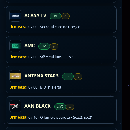
ACASA TV
LIVE
☆
Urmeaza:
07:00 · Secretul care ne unește
AMC
LIVE
☆
Urmeaza:
07:00 · Sfârșitul lumii • Ep.1
ANTENA STARS
LIVE
☆
Urmeaza:
07:00 · B.D. în alertă
AXN BLACK
LIVE
☆
Urmeaza:
07:10 · O lume dispărută • Sez.2, Ep.21