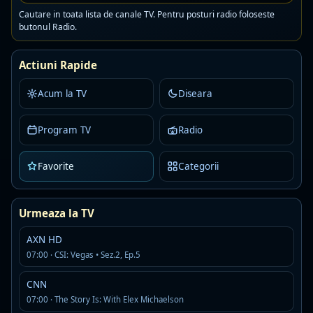
Cautare in toata lista de canale TV. Pentru posturi radio foloseste
Program maine
butonul Radio.
00:30
Greu de oprit
Actiuni Rapide
02:30
Apropo Tv
Acum la TV
Diseara
03:30
Vorbeşte lumea
Program TV
Radio
05:30
La bloc
Favorite
Categorii
06:15
Ce spun românii
Urmeaza la TV
08:15
Strada vafelor
AXN HD
10:15
La bloc
07:00 · CSI: Vegas • Sez.2, Ep.5
CNN
12:30
Polițistul din Beverly Hills
07:00 · The Story Is: With Elex Michaelson