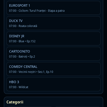
vezi mai mult program tv
EUROSPORT 1
0 din 5 programe suplimentare afisate
07:00 · Ciclism: Turul Franţei - Etapa a patra
DUCK TV
07:00 · Roata colorată
Emisiuni, stiri si filme difuzate
frecvent la PROCINEMA
DISNEY JR
07:00 · Blue • Ep.152
Am adunat in timp cele mai prezente titluri de pe
acest canal, ca sa iti faci o idee rapida despre
CARTOONITO
continutul pe care il gasesti aici.
07:00 · Batroți • Ep.2
COMEDY CENTRAL
La bloc
07:00 · Vecinii noștri • Sez.1, Ep.10
Disponibil in istoricul recent al programului PROCINEMA
HBO 3
Vorbeşte lumea
07:00 · Wildcat
Disponibil in istoricul recent al programului PROCINEMA
Categorii
Apropo Tv