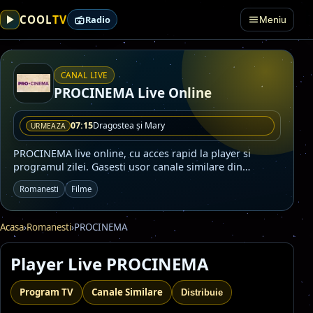
TV
COOL
Radio
Meniu
CANAL LIVE
PROCINEMA Live Online
07:15
Dragostea și Mary
URMEAZA
PROCINEMA live online, cu acces rapid la player si
programul zilei. Gasesti usor canale similare din
categoriile Romanesti, Filme.
Romanesti
Filme
Acasa
›
Romanesti
›
PROCINEMA
Player Live PROCINEMA
Program TV
Canale Similare
Distribuie