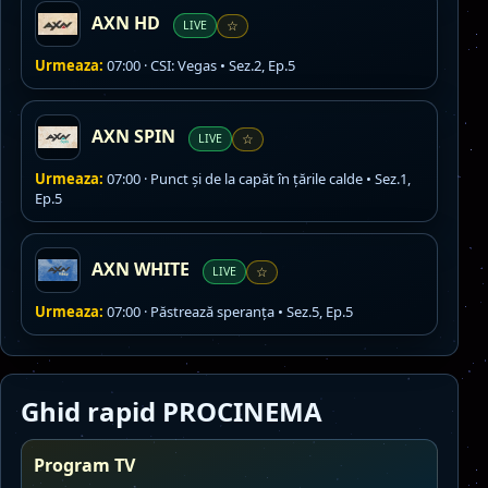
AXN HD
LIVE
☆
Urmeaza:
07:00 · CSI: Vegas • Sez.2, Ep.5
AXN SPIN
LIVE
☆
Urmeaza:
07:00 · Punct și de la capăt în țările calde • Sez.1,
Ep.5
AXN WHITE
LIVE
☆
Urmeaza:
07:00 · Păstrează speranța • Sez.5, Ep.5
Ghid rapid PROCINEMA
Program TV