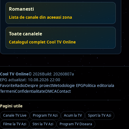
Romanesti
Lista de canale din aceeasi zona
Toate canalele
Catalogul complet Cool TV Online
Cool TV Online
© 2026
Build: 20260807a
EPG actualizat: 10.08.2026 22:00
Favorite
Radio
Despre proiect
Metodologie EPG
Politica editoriala
Termeni
Confidentialitate
DMCA
Contact
Pagini utile
Canale TV Live
Program TV Azi
Acum la TV
Sport la TV Azi
Filme la TV Azi
Stiri la TV Azi
Program TV Diseara