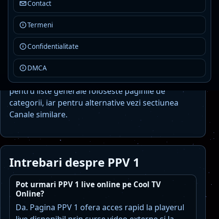
Pe PPV 1 apar frecvent titluri precum Tenis M -
Contact
ATP: Miami Open, Tenis M - ATP: Indian Wells
Open, Tenis M - ATP: Libema Open, Tenis M - ATP:
Termeni
Gstaad Open, Tenis M - ATP: Barcelona Open,
Confidentialitate
Tenis M - ATP: Halle Open si Tenis M - ATP:
Houston Open.
DMCA
Aceasta pagina este dedicata canalului PPV 1;
pentru liste generale foloseste paginile de
categorii, iar pentru alternative vezi sectiunea
Canale similare.
Intrebari despre PPV 1
Pot urmari PPV 1 live online pe Cool TV
Online?
Da. Pagina PPV 1 ofera acces rapid la playerul