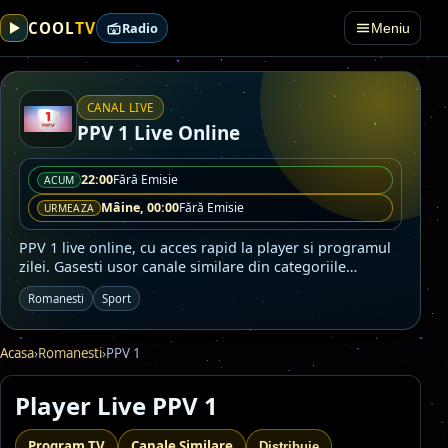
TV
COOL
Radio
Meniu
CANAL LIVE
PPV 1 Live Online
22:00
Fără Emisie
ACUM
Mâine, 00:00
Fără Emisie
URMEAZA
PPV 1 live online, cu acces rapid la player si programul
zilei. Gasesti usor canale similare din categoriile
Romanesti, Sport.
Romanesti
Sport
Acasa
›
Romanesti
›
PPV 1
Player Live PPV 1
Program TV
Canale Similare
Distribuie