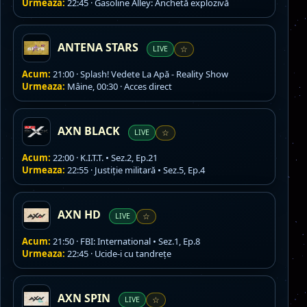
Urmeaza:
22:45 · Gasoline Alley: Anchetă explozivă
ANTENA STARS
LIVE
☆
Acum:
21:00 · Splash! Vedete La Apă - Reality Show
Urmeaza:
Mâine, 00:30 · Acces direct
AXN BLACK
LIVE
☆
Acum:
22:00 · K.I.T.T. • Sez.2, Ep.21
Urmeaza:
22:55 · Justiție militară • Sez.5, Ep.4
AXN HD
LIVE
☆
Acum:
21:50 · FBI: International • Sez.1, Ep.8
Urmeaza:
22:45 · Ucide-i cu tandrețe
AXN SPIN
LIVE
☆