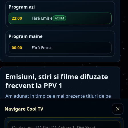
Program azi
22:00
Fără Emisie
ACUM
Program maine
00:00
Fără Emisie
Emisiuni, stiri si filme difuzate
frecvent la PPV 1
Am adunat in timp cele mai prezente titluri de pe
acest canal, ca sa iti faci o idee rapida despre
Navigare Cool TV
continutul pe care il gasesti aici.
Tenis M - ATP: Miami Open