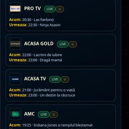
PRO TV
LIVE
☆
Acum:
20:30 · Las fierbinți
Urmeaza:
22:30 · Ninja Asasin
ACASA GOLD
LIVE
☆
Acum:
22:00 · Lacrimi de iubire
Urmeaza:
23:00 · Dragă mamă
ACASA TV
LIVE
☆
Acum:
21:00 · Jurământ pentru o viaţă
Urmeaza:
23:00 · Un destin la răscruce
AMC
LIVE
☆
Acum:
19:25 · Indiana Jones și templul blestemat