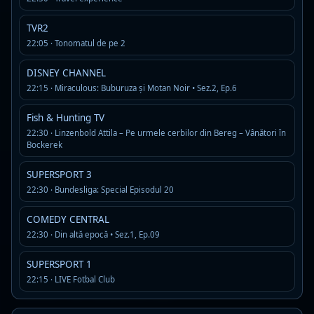
Tenis M - ATP: Houston Open
TVR2
Disponibil in istoricul recent al programului PPV 1
22:05 · Tonomatul de pe 2
Tenis M - ATP: Washington Open
DISNEY CHANNEL
Disponibil in istoricul recent al programului PPV 1
22:15 · Miraculous: Buburuza și Motan Noir • Sez.2, Ep.6
Fish & Hunting TV
Tenis M - ATP: Kitzbuhel Open
22:30 · Linzenbold Attila – Pe urmele cerbilor din Bereg – Vânători în
Disponibil in istoricul recent al programului PPV 1
Bockerek
SUPERSPORT 3
Tenis M - ATP: Accapulco Open
22:30 · Bundesliga: Special Episodul 20
Disponibil in istoricul recent al programului PPV 1
COMEDY CENTRAL
22:30 · Din altă epocă • Sez.1, Ep.09
Tenis M - ATP: Montreal Open
Disponibil in istoricul recent al programului PPV 1
SUPERSPORT 1
22:15 · LIVE Fotbal Club
Tenis M - ATP: Eastbourne Open