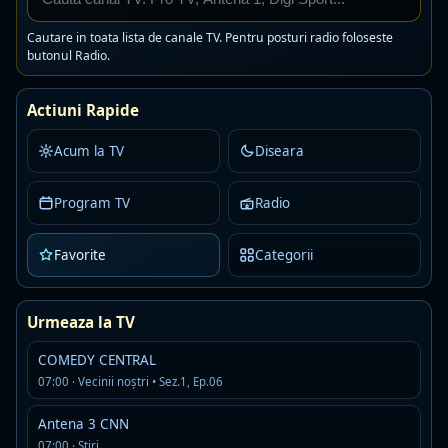
Diamond League - Londra
Cautare in toata lista de canale TV. Pentru posturi radio foloseste
butonul Radio.
Disponibil in istoricul recent al programului PPV 3
Actiuni Rapide
Bologna - Verona
Disponibil in istoricul recent al programului PPV 3
Acum la TV
Diseara
Sporting - Almeria
Program TV
Radio
Disponibil in istoricul recent al programului PPV 3
Favorite
Categorii
Darmstadt - Paderborn
Disponibil in istoricul recent al programului PPV 3
Urmeaza la TV
Real Sociedad - Valencia
COMEDY CENTRAL
Disponibil in istoricul recent al programului PPV 3
07:00 · Vecinii noștri • Sez.1, Ep.06
Antena 3 CNN
Freiburg - Leipzig
07:00 · Ştiri