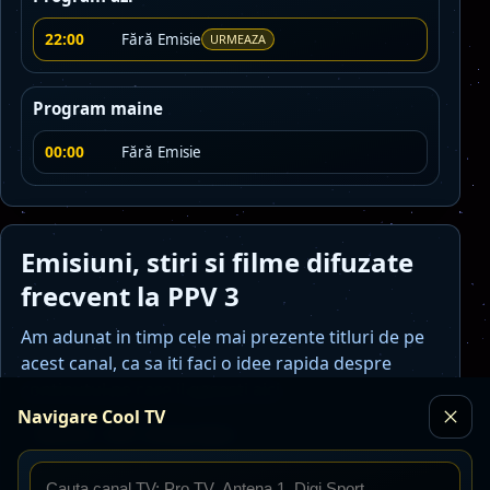
22:00
Fără Emisie
URMEAZA
Program maine
00:00
Fără Emisie
Emisiuni, stiri si filme difuzate
frecvent la PPV 3
Am adunat in timp cele mai prezente titluri de pe
acest canal, ca sa iti faci o idee rapida despre
continutul pe care il gasesti aici.
Navigare Cool TV
Tenis M - ATP: Umag Open
Disponibil in istoricul recent al programului PPV 3