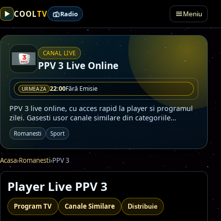
TV
COOL
Radio
Meniu
CANAL LIVE
PPV 3 Live Online
22:00
Fără Emisie
URMEAZA
PPV 3 live online, cu acces rapid la player si programul
zilei. Gasesti usor canale similare din categoriile
Romanesti, Sport.
Romanesti
Sport
Acasa
›
Romanesti
›
PPV 3
Player Live PPV 3
Program TV
Canale Similare
Distribuie