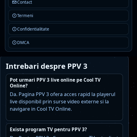
Leipzig.
Contact
Aceasta pagina este dedicata canalului PPV 3;
Termeni
pentru liste generale foloseste paginile de
categorii, iar pentru alternative vezi sectiunea
Confidentialitate
Canale similare.
DMCA
Intrebari despre PPV 3
Pot urmari PPV 3 live online pe Cool TV
Online?
Da. Pagina PPV 3 ofera acces rapid la playerul
live disponibil prin surse video externe si la
navigare in Cool TV Online.
Exista program TV pentru PPV 3?