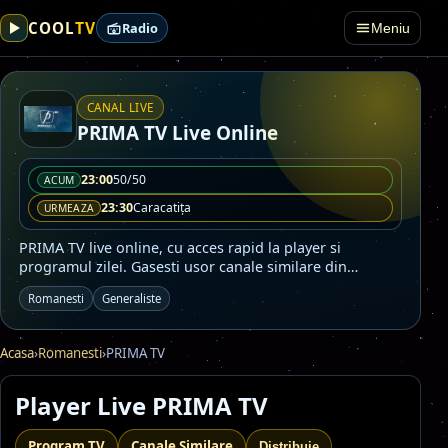
TV
COOL
Radio
Meniu
CANAL LIVE
PRIMA TV Live Online
23:00
50/50
ACUM
23:30
Caracatița
URMEAZA
PRIMA TV live online, cu acces rapid la player si
programul zilei. Gasesti usor canale similare din
categoriile Romanesti, Generaliste.
Romanesti
Generaliste
Acasa
›
Romanesti
›
PRIMA TV
Player Live PRIMA TV
Program TV
Canale Similare
Distribuie