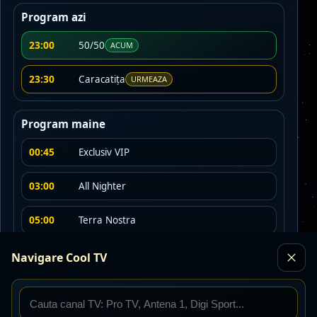
Program azi
23:00
50/50
ACUM
23:30
Caracatița
URMEAZA
Program maine
00:45
Exclusiv VIP
03:00
All Nighter
05:00
Terra Nostra
06:00
Focus
Navigare Cool TV
07:00
Exclusiv VIP