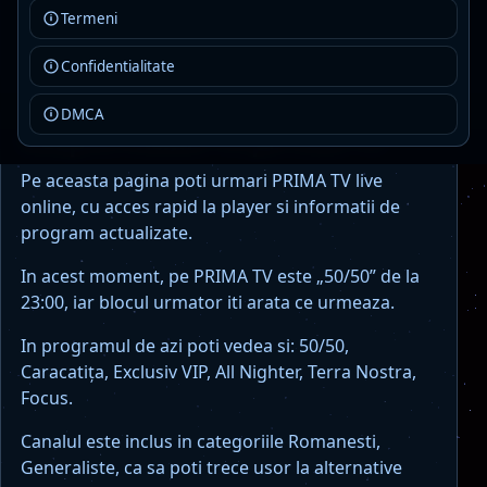
Termeni
12 din 160 titluri afisate
vezi mai multe titluri
Confidentialitate
DMCA
Despre PRIMA TV pe Cool TV
Pe aceasta pagina poti urmari PRIMA TV live
online, cu acces rapid la player si informatii de
program actualizate.
In acest moment, pe PRIMA TV este „50/50” de la
23:00, iar blocul urmator iti arata ce urmeaza.
In programul de azi poti vedea si: 50/50,
Caracatița, Exclusiv VIP, All Nighter, Terra Nostra,
Focus.
Canalul este inclus in categoriile Romanesti,
Generaliste, ca sa poti trece usor la alternative