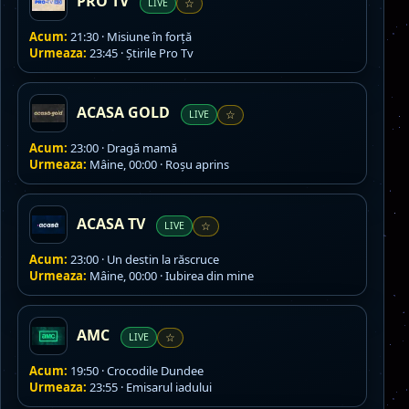
PRO TV
LIVE
☆
Acum:
21:30 · Misiune în forță
Urmeaza:
23:45 · Ştirile Pro Tv
ACASA GOLD
LIVE
☆
Acum:
23:00 · Dragă mamă
Urmeaza:
Mâine, 00:00 · Roşu aprins
ACASA TV
LIVE
☆
Acum:
23:00 · Un destin la răscruce
Urmeaza:
Mâine, 00:00 · Iubirea din mine
AMC
LIVE
☆
Acum:
19:50 · Crocodile Dundee
Urmeaza:
23:55 · Emisarul iadului