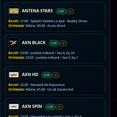
ANTENA STARS
LIVE
☆
Acum:
21:00 · Splash! Vedete La Apă - Reality Show
Urmeaza:
Mâine, 00:30 · Acces direct
AXN BLACK
LIVE
☆
Acum:
23:00 · Justiție militară • Sez.4, Ep.24
Urmeaza:
23:55 · Justiție militară • Sez.5, Ep.1
AXN HD
LIVE
☆
Acum:
22:45 · Nevastă de împrumut
Urmeaza:
Mâine, 01:00 · Un alt Karate Kid
AXN SPIN
LIVE
☆
Acum:
22:55 · Dispariție sau crimă? • Sez.1, Ep.3