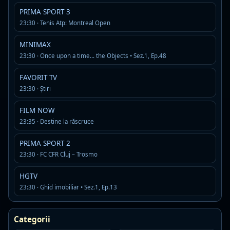
Disponibil in istoricul recent al programului PRIMA TV
PRIMA SPORT 3
23:30 · Tenis Atp: Montreal Open
Exclusiv VIP
Disponibil in istoricul recent al programului PRIMA TV
MINIMAX
23:30 · Once upon a time… the Objects • Sez.1, Ep.48
Terra Nostra
FAVORIT TV
Disponibil in istoricul recent al programului PRIMA TV
23:30 · Ştiri
Focus 18
FILM NOW
23:35 · Destine la răscruce
Disponibil in istoricul recent al programului PRIMA TV
PRIMA SPORT 2
Focus sport
23:30 · FC CFR Cluj – Trosmo
Disponibil in istoricul recent al programului PRIMA TV
HGTV
23:30 · Ghid imobiliar • Sez.1, Ep.13
Teleshopping
Disponibil in istoricul recent al programului PRIMA TV
Categorii