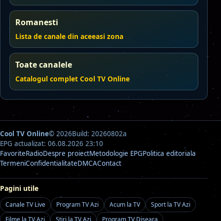
Romanesti
Lista de canale din aceeasi zona
Toate canalele
Catalogul complet Cool TV Online
Cool TV Online
© 2026
Build: 20260802a
EPG actualizat: 06.08.2026 23:10
Favorite
Radio
Despre proiect
Metodologie EPG
Politica editoriala
Termeni
Confidentialitate
DMCA
Contact
Pagini utile
Canale TV Live
Program TV Azi
Acum la TV
Sport la TV Azi
Filme la TV Azi
Stiri la TV Azi
Program TV Diseara