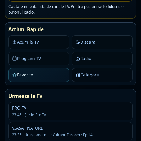
09:00
Iubiri secrete
Cautare in toata lista de canale TV. Pentru posturi radio foloseste
butonul Radio.
10:00
Terra Nostra
Actiuni Rapide
11:00
Teleshopping
Acum la TV
Diseara
vezi mai mult program tv
0 din 8 programe suplimentare afisate
Program TV
Radio
Favorite
Categorii
Emisiuni, stiri si filme difuzate
frecvent la PRIMA TV
Urmeaza la TV
Am adunat in timp cele mai prezente titluri de pe
PRO TV
acest canal, ca sa iti faci o idee rapida despre
23:45 · Ştirile Pro Tv
continutul pe care il gasesti aici.
VIASAT NATURE
Focus
23:35 · Uriașii adormiți: Vulcanii Europei • Ep.14