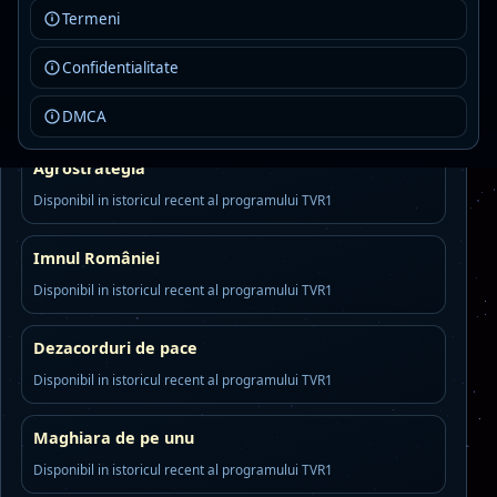
Termeni
Disponibil in istoricul recent al programului TVR1
Confidentialitate
Gala Umorului
Disponibil in istoricul recent al programului TVR1
DMCA
Agrostrategia
Disponibil in istoricul recent al programului TVR1
Imnul României
Disponibil in istoricul recent al programului TVR1
Dezacorduri de pace
Disponibil in istoricul recent al programului TVR1
Maghiara de pe unu
Disponibil in istoricul recent al programului TVR1