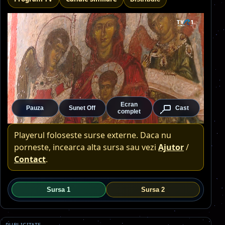
Ecran
Pauza
Sunet Off
Cast
complet
Playerul foloseste surse externe. Daca nu
porneste, incearca alta sursa sau vezi
Ajutor
/
Contact
.
Sursa 1
Sursa 2
PUBLICITATE