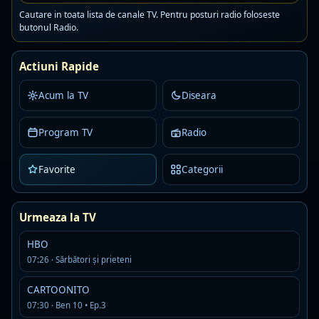
Cautare in toata lista de canale TV. Pentru posturi radio foloseste
butonul Radio.
15:00
Curat Caragiale, parol
Actiuni Rapide
16:00
Frații Jderi
Acum la TV
Diseara
18:50
Zi de zi cu părintele Constantin Necula
Program TV
Radio
19:00
Telejurnal
20:00
Vedeta familiei
Favorite
Categorii
21:30
Concert aniversar Alexandra Chira
Urmeaza la TV
23:00
Garantat 100%
HBO
07:26 · Sărbători și prieteni
Program maine
CARTOONITO
07:30 · Ben 10 • Ep.3
00:00
Exclusiv în România