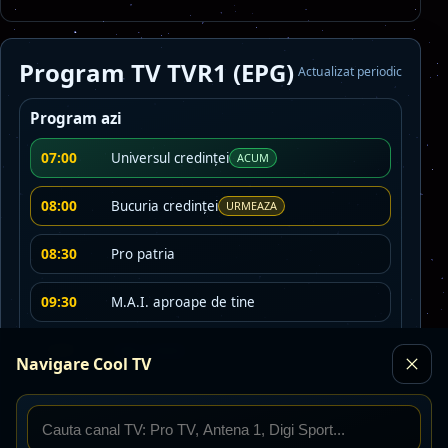
Program TV TVR1 (EPG)
Actualizat periodic
Program azi
07:00
Universul credinţei
ACUM
08:00
Bucuria credinţei
URMEAZA
08:30
Pro patria
09:30
M.A.I. aproape de tine
10:00
Viaţa satului
Navigare Cool TV
13:00
Tezaur folcloric
14:00
Telejurnal