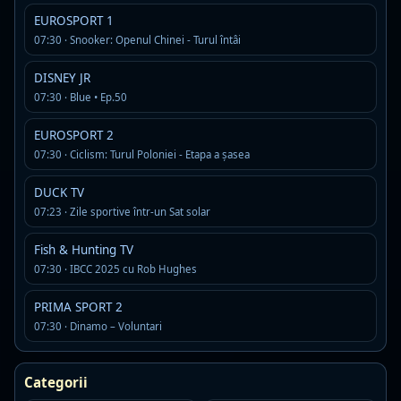
EUROSPORT 1
01:00
Frații Jderi
07:30 · Snooker: Openul Chinei - Turul întâi
03:25
Telejurnal
DISNEY JR
07:30 · Blue • Ep.50
04:15
Pro patria
EUROSPORT 2
07:30 · Ciclism: Turul Poloniei - Etapa a șasea
05:05
Universul credinţei
DUCK TV
05:55
Imnul României
07:23 · Zile sportive într-un Sat solar
06:00
Bucuria credinţei
Fish & Hunting TV
07:30 · IBCC 2025 cu Rob Hughes
06:30
Guşti! Şi apoi mănânci
PRIMA SPORT 2
07:30 · Dinamo – Voluntari
vezi mai mult program tv
0 din 20 programe suplimentare afisate
Categorii