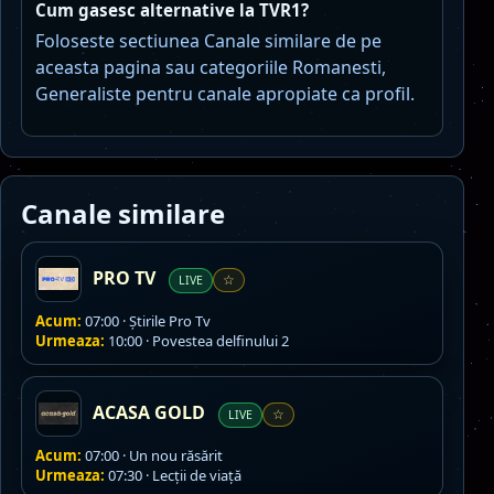
Cum gasesc alternative la TVR1?
Foloseste sectiunea Canale similare de pe
aceasta pagina sau categoriile Romanesti,
Generaliste pentru canale apropiate ca profil.
Canale similare
PRO TV
LIVE
☆
Acum:
07:00 · Ştirile Pro Tv
Urmeaza:
10:00 · Povestea delfinului 2
ACASA GOLD
LIVE
☆
Acum:
07:00 · Un nou răsărit
Urmeaza:
07:30 · Lecţii de viaţă