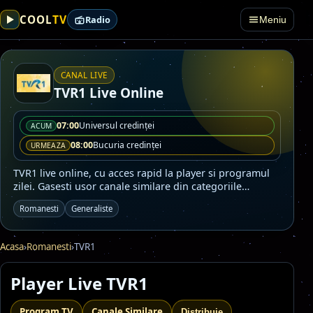
TV
COOL
Radio
Meniu
CANAL LIVE
TVR1 Live Online
07:00
Universul credinţei
ACUM
08:00
Bucuria credinţei
URMEAZA
TVR1 live online, cu acces rapid la player si programul
zilei. Gasesti usor canale similare din categoriile
Romanesti, Generaliste.
Romanesti
Generaliste
Acasa
›
Romanesti
›
TVR1
Player Live TVR1
Program TV
Canale Similare
Distribuie