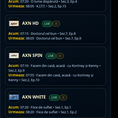
Acum:
07:20 · O lume dispărută • Sez.3, Ep.4
Urmeaza:
08:05 · K.I.T.T. • Sez.2, Ep.15
AXN HD
LIVE
☆
Acum:
07:15 · Doctorul cel bun • Sez.7, Ep.8
Urmeaza:
08:05 · Doctorul cel bun • Sez.7, Ep.9
AXN SPIN
LIVE
☆
Acum:
07:10 · Facem din casă, acasă - cu Kortney și Kenny •
Sez.2, Ep.9
Urmeaza:
07:55 · Facem din casă, acasă - cu Kortney și
Kenny • Sez.2, Ep.10
AXN WHITE
LIVE
☆
Acum:
07:20 · Fiice de suflet • Sez.1, Ep.1
Urmeaza:
08:20 · Fiice de suflet • Sez.1, Ep.2