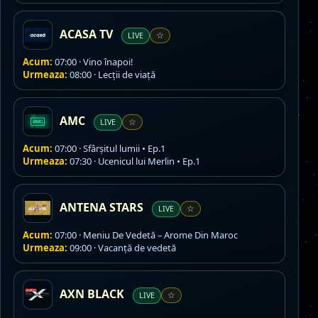
ACASA TV
LIVE
☆
Acum:
07:00 · Vino înapoi!
Urmeaza:
08:00 · Lecţii de viaţă
AMC
LIVE
☆
Acum:
07:00 · Sfârșitul lumii • Ep.1
Urmeaza:
07:30 · Ucenicul lui Merlin • Ep.1
ANTENA STARS
LIVE
☆
Acum:
07:00 · Meniu De Vedetă – Arome Din Maroc
Urmeaza:
09:00 · Vacanţă de vedetă
AXN BLACK
LIVE
☆