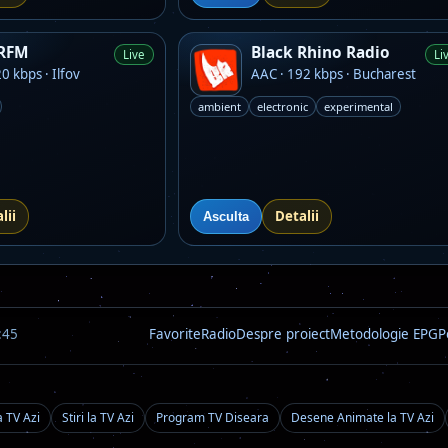
 RFM
Black Rhino Radio
Live
Li
0 kbps · Ilfov
AAC · 192 kbps · Bucharest
ambient
electronic
experimental
lii
Detalii
Asculta
:45
Favorite
Radio
Despre proiect
Metodologie EPG
P
a TV Azi
Stiri la TV Azi
Program TV Diseara
Desene Animate la TV Azi