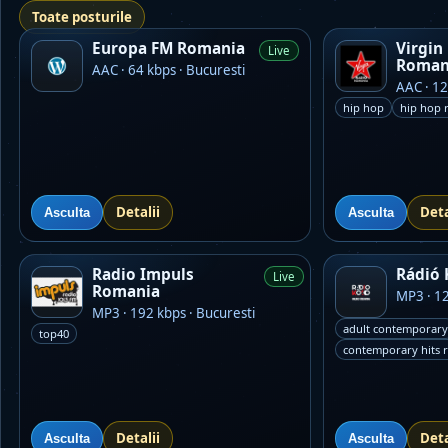
Toate posturile
Europa FM Romania
Virgin
Live
Roman
AAC · 64 kbps · Bucuresti
AAC · 12
hip hop
hip hop 
Detalii
Deta
Asculta
Asculta
Radio Impuls
Rádió
Live
Romania
MP3 · 12
MP3 · 192 kbps · Bucuresti
adult contemporary
top40
contemporary hits 
Detalii
Deta
Asculta
Asculta