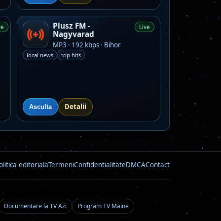
Plusz FM -
ve
Live
Nagyvarad
MP3 · 192 kbps · Bihor
local news
top hits
Detalii
Asculta
olitica editoriala
Termeni
Confidentialitate
DMCA
Contact
Documentare la TV Azi
Program TV Maine