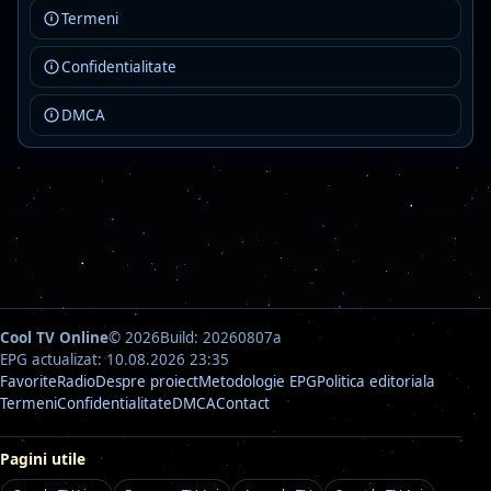
Rock Fm Ballads
Live
Termeni
AAC · 80 kbps
Confidentialitate
ballads
classic rock
rock
Detalii
Asculta
DMCA
Cool TV Online
© 2026
Build: 20260807a
EPG actualizat: 10.08.2026 23:35
Favorite
Radio
Despre proiect
Metodologie EPG
Politica editoriala
Termeni
Confidentialitate
DMCA
Contact
Pagini utile