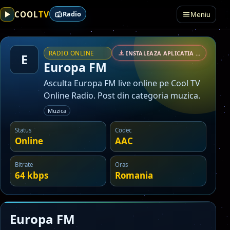
TV
COOL
Radio
Meniu
RADIO ONLINE
INSTALEAZA APLICATIA • SECURIZAT
E
Europa FM
Asculta Europa FM live online pe Cool TV
Online Radio. Post din categoria muzica.
Muzica
Status
Codec
Online
AAC
Bitrate
Oras
64 kbps
Romania
Europa FM