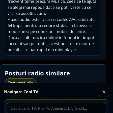
frecvent teme precum Muzica, ceea ce te ajuta
sa alegi mai repede daca se potriveste cu ce
vrei sa asculti acum.
Fluxul audio este livrat cu codec AAC si bitrate
64 kbps, pentru o redare stabila in browsere
moderne si pe conexiuni mobile decente.
Daca asculti muzica online in fundal in timpul
lucrului sau pe mobil, acest post este usor de
pornit si reluat rapid din mini-player.
Posturi radio similare
Toate posturile
Radio Petrecaretzu
Navigare Cool TV
Live
MP3 · 128 kbps
petrecere
populara
manele
Detalii
Asculta