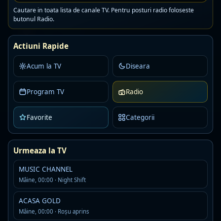
Cautare in toata lista de canale TV. Pentru posturi radio foloseste
butonul Radio.
Kiss Fm Ro
Live
AAC · 80 kbps
Actiuni Rapide
romanian pop
Detalii
Asculta
Acum la TV
Diseara
Program TV
One FM Dance
Radio
Live
AAC · 88 kbps
Favorite
Categorii
Detalii
Asculta
Digi24FM
Urmeaza la TV
Live
MP3
MUSIC CHANNEL
Detalii
Asculta
Mâine, 00:00 · Night Shift
ACASA GOLD
Rock Fm Hard Rock
Live
Mâine, 00:00 · Roşu aprins
AAC · 80 kbps