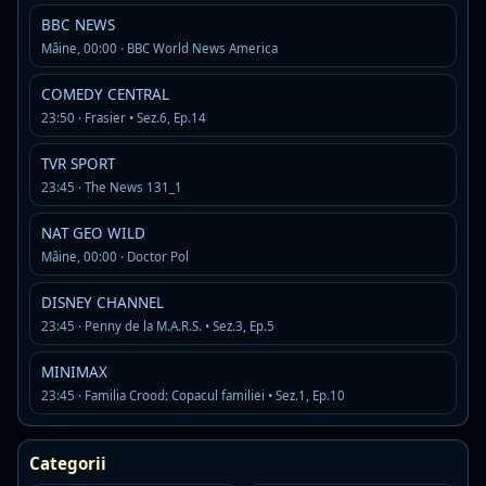
BBC NEWS
classic rock
hard rock
rock
Mâine, 00:00 · BBC World News America
Detalii
Asculta
COMEDY CENTRAL
23:50 · Frasier • Sez.6, Ep.14
RADIO Petrecere
Offline
R
MP3 · 128 kbps
TVR SPORT
manele si petrecere
23:45 · The News 131_1
Detalii
Asculta
NAT GEO WILD
Mâine, 00:00 · Doctor Pol
Super FM
Live
MP3 · 192 kbps
DISNEY CHANNEL
23:45 · Penny de la M.A.R.S. • Sez.3, Ep.5
Detalii
Asculta
MINIMAX
DJ Radio Romania
23:45 · Familia Crood: Copacul familiei • Sez.1, Ep.10
Live
D
MP3 · 128 kbps
dance
dance pop
house
Categorii
Detalii
Asculta