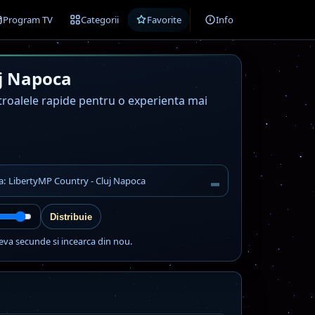
Program TV
Categorii
Favorite
Info
uj Napoca
ntroalele rapide pentru o experienta mai
ta: LibertyMP Country - Cluj Napoca
Distribuie
eva secunde si incearca din nou.