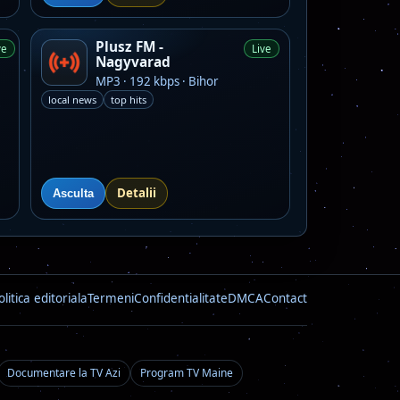
Plusz FM -
ve
Live
Nagyvarad
MP3 · 192 kbps · Bihor
local news
top hits
Detalii
Asculta
olitica editoriala
Termeni
Confidentialitate
DMCA
Contact
Documentare la TV Azi
Program TV Maine