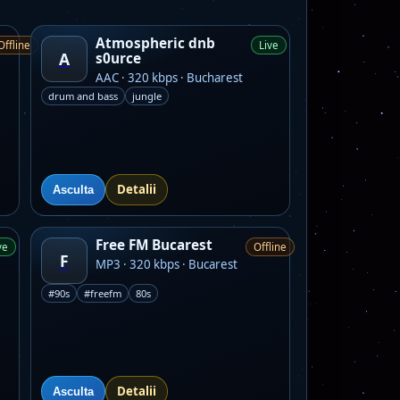
Atmospheric dnb
Offline
Live
A
s0urce
AAC · 320 kbps · Bucharest
drum and bass
jungle
Detalii
Asculta
Free FM Bucarest
ve
Offline
F
MP3 · 320 kbps · Bucarest
#90s
#freefm
80s
Detalii
Asculta