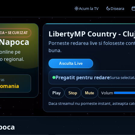
Acum la TV
Diseara
LibertyMP Country - Cl
IA • SECURIZAT
 Napoca
Porneste redarea live si foloseste co
buna.
 online pe
o regional.
Asculta Live
Pregatit pentru redare
Sursa selecta
ras
omania
Volum
Play
Stop
Mute
Daca streamul nu porneste instant, asteapta cat
poca