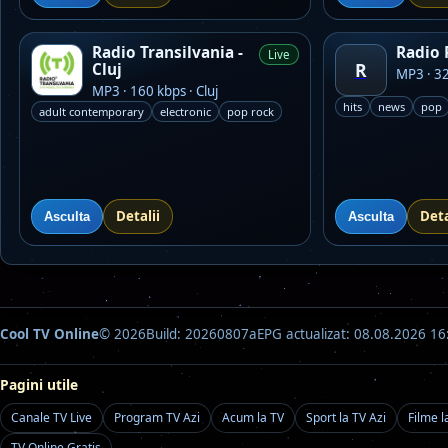
Radio Transilvania -
Radio
Live
R
Cluj
MP3 · 32
MP3 · 160 kbps · Cluj
hits
news
pop
adult contemporary
electronic
pop rock
Detalii
Deta
Asculta
Asculta
Cool TV Online
© 2026
Build: 20260807a
EPG actualizat: 08.08.2026 16
Pagini utile
Canale TV Live
Program TV Azi
Acum la TV
Sport la TV Azi
Filme l
TV Online Gratis