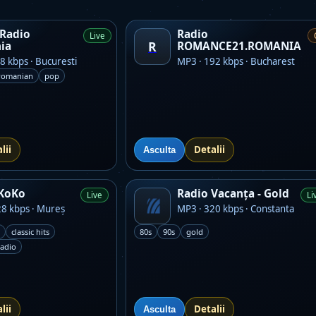
 Radio
Radio
Live
R
ia
ROMANCE21.ROMANIA
8 kbps · Bucuresti
MP3 · 192 kbps · Bucharest
romanian
pop
lii
Detalii
Asculta
 KoKo
Radio Vacanța - Gold
Live
Li
8 kbps · Mureș
MP3 · 320 kbps · Constanta
classic hits
80s
90s
gold
radio
lii
Detalii
Asculta