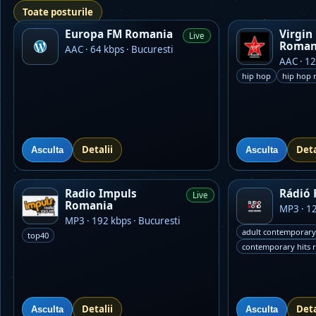
Toate posturile
Europa FM Romania
Virgin
Live
Roman
AAC · 64 kbps · Bucuresti
AAC · 12
hip hop
hip hop 
Detalii
Deta
Asculta
Asculta
Radio Impuls
Rádió
Live
Romania
MP3 · 12
MP3 · 192 kbps · Bucuresti
adult contemporary
top40
contemporary hits 
Detalii
Deta
Asculta
Asculta