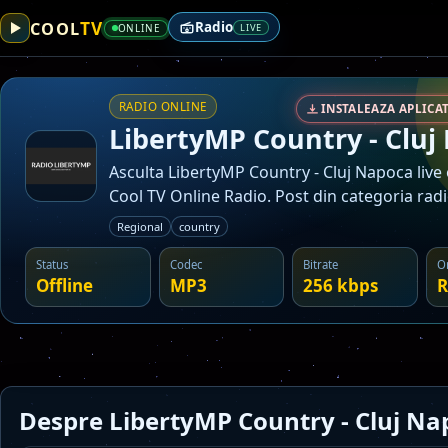
TV
COOL
Radio
ONLINE
LIVE
RADIO ONLINE
INSTALEAZA APLICAT
LibertyMP Country - Cluj
Asculta LibertyMP Country - Cluj Napoca live
Cool TV Online Radio. Post din categoria radi
Regional
country
Status
Codec
Bitrate
O
Offline
MP3
256 kbps
R
Despre LibertyMP Country - Cluj Na