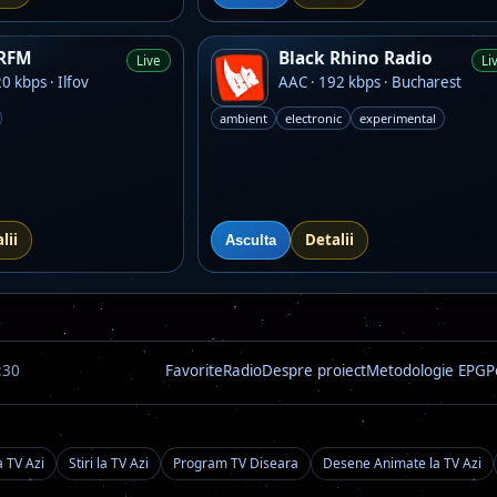
 RFM
Black Rhino Radio
Live
Li
0 kbps · Ilfov
AAC · 192 kbps · Bucharest
ambient
electronic
experimental
lii
Detalii
Asculta
:30
Favorite
Radio
Despre proiect
Metodologie EPG
P
a TV Azi
Stiri la TV Azi
Program TV Diseara
Desene Animate la TV Azi