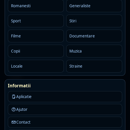
80s
90s
gold
Romanesti
Generaliste
Detalii
Asculta
Sport
Stiri
Free FM Bucarest
Offline
F
MP3 · 320 kbps · Bucarest
Filme
Documentare
#90s
#freefm
80s
Detalii
Asculta
Copii
Muzica
Locale
Straine
Radio Transilvania - Cluj
Live
MP3 · 160 kbps · Cluj
adult contemporary
electronic
pop rock
Informatii
Detalii
Asculta
Aplicatie
Radio RFM
Live
Ajutor
R
MP3 · 320 kbps · Ilfov
Contact
hits
news
pop