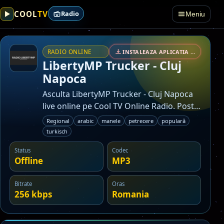
TV
COOL
Radio
Meniu
RADIO ONLINE
INSTALEAZA APLICATIA • SECURIZAT
LibertyMP Trucker - Cluj
Napoca
Asculta LibertyMP Trucker - Cluj Napoca
live online pe Cool TV Online Radio. Post
din categoria radio regional.
Regional
arabic
manele
petrecere
populară
turkisch
Status
Codec
Offline
MP3
Bitrate
Oras
256 kbps
Romania