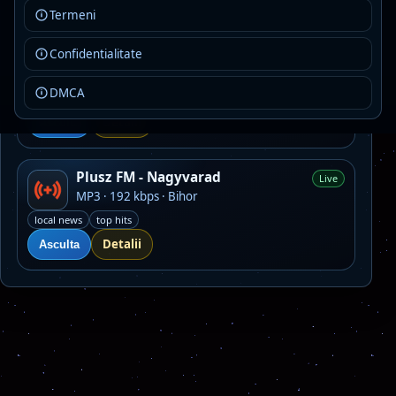
Detalii
Asculta
Termeni
Confidentialitate
Black Rhino Radio
Live
AAC · 192 kbps · Bucharest
DMCA
ambient
electronic
experimental
Detalii
Asculta
Plusz FM - Nagyvarad
Live
MP3 · 192 kbps · Bihor
local news
top hits
Detalii
Asculta