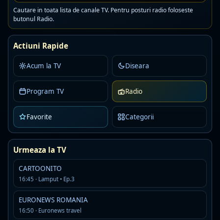
Cautare in toata lista de canale TV. Pentru posturi radio foloseste
Toate posturile
butonul Radio.
Europa FM Romania
Live
AAC · 64 kbps · Bucuresti
Actiuni Rapide
Detalii
Asculta
Acum la TV
Diseara
Virgin Radio Romania
Program TV
Radio
Live
AAC · 128 kbps · Bucuresti
hip hop
hip hop romanian
pop
Favorite
Categorii
Detalii
Asculta
Urmeaza la TV
Radio ROMANCE21.ROMANIA
Offline
R
CARTOONITO
MP3 · 192 kbps · Bucharest
16:45 · Lamput • Ep.3
Detalii
Asculta
EURONEWS ROMANIA
16:50 · Euronews travel
Atmospheric dnb s0urce
Live