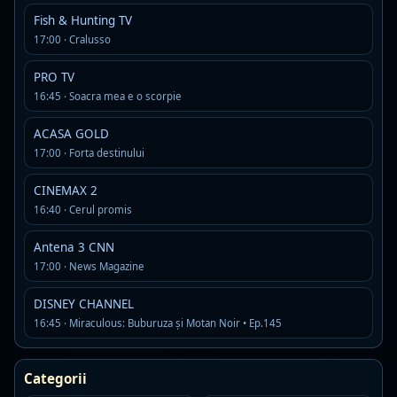
A
AAC · 320 kbps · Bucharest
Fish & Hunting TV
drum and bass
jungle
17:00 · Cralusso
Detalii
Asculta
PRO TV
16:45 · Soacra mea e o scorpie
Radio Impuls Romania
Live
ACASA GOLD
MP3 · 192 kbps · Bucuresti
17:00 · Forta destinului
top40
Detalii
Asculta
CINEMAX 2
16:40 · Cerul promis
Rádió KoKo
Live
Antena 3 CNN
MP3 · 128 kbps · Mureș
17:00 · News Magazine
adult contemporary
classic hits
contemporary hits radio
DISNEY CHANNEL
Detalii
Asculta
16:45 · Miraculous: Buburuza și Motan Noir • Ep.145
Radio Vacanța - Gold
Live
Categorii
MP3 · 320 kbps · Constanta