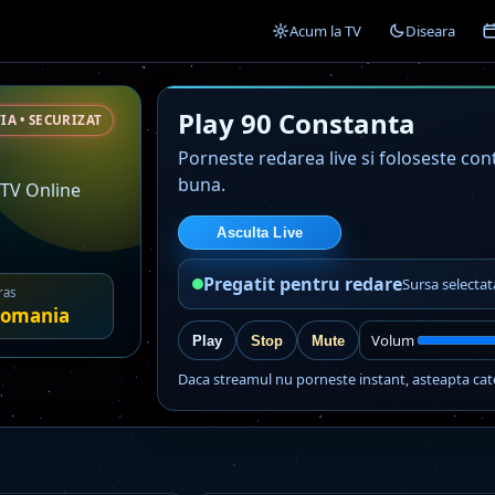
Acum la TV
Diseara
Play 90 Constanta
IA • SECURIZAT
Porneste redarea live si foloseste co
buna.
 TV Online
Asculta Live
Pregatit pentru redare
Sursa selecta
ras
omania
Volum
Play
Stop
Mute
Daca streamul nu porneste instant, asteapta cat