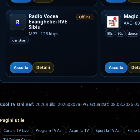
Radio Vocea
Magic 
Offline
R
Evangheliei RVE
AAC · 80
Sibiu
MP3 · 128 kbps
80s
90s
dance
christian
Detalii
Deta
Asculta
Asculta
Cool TV Online
© 2026
Build: 20260807a
EPG actualizat: 08.08.2026 05
Pagini utile
Canale TV Live
Program TV Azi
Acum la TV
Sport la TV Azi
Filme l
TV Online Gratis