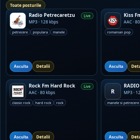
Toate posturile
Radio Petrecaretzu
Kiss F
Live
MP3 · 128 kbps
AAC · 80
petrecere
populara
manele
romanian pop
Detalii
Deta
Asculta
Asculta
Rock Fm Hard Rock
RADIO 
Live
R
AAC · 80 kbps
MP3 · 1
classic rock
hard rock
rock
manele si petrecere
Detalii
Deta
Asculta
Asculta