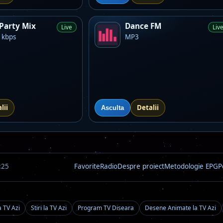
Party Mix
Dance FM
Live
Liv
 kbps
MP3
lii
Detalii
Asculta
:25
Favorite
Radio
Despre proiect
Metodologie EPG
P
a TV Azi
Stiri la TV Azi
Program TV Diseara
Desene Animate la TV Azi