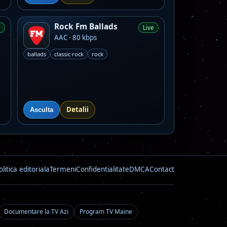
Rock Fm Ballads
e
Live
AAC · 80 kbps
ballads
classic rock
rock
Detalii
Asculta
olitica editoriala
Termeni
Confidentialitate
DMCA
Contact
Documentare la TV Azi
Program TV Maine