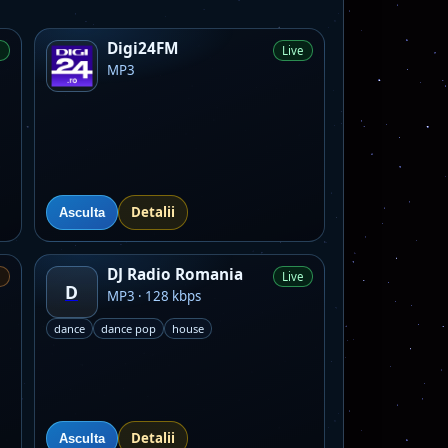
Digi24FM
e
Live
MP3
Detalii
Asculta
DJ Radio Romania
e
Live
D
MP3 · 128 kbps
dance
dance pop
house
Detalii
Asculta