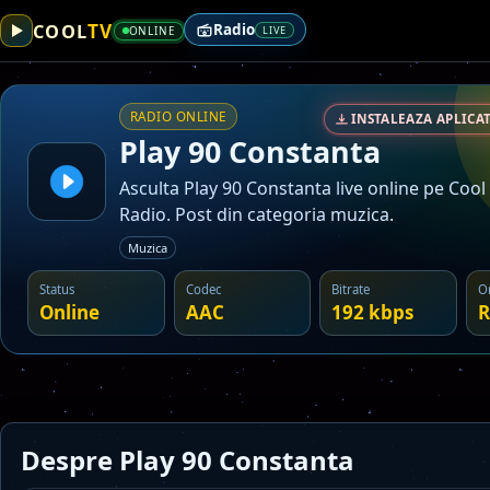
TV
COOL
Radio
ONLINE
LIVE
RADIO ONLINE
INSTALEAZA APLICAT
Play 90 Constanta
Asculta Play 90 Constanta live online pe Cool
Radio. Post din categoria muzica.
Muzica
Status
Codec
Bitrate
O
Online
AAC
192 kbps
R
Despre Play 90 Constanta