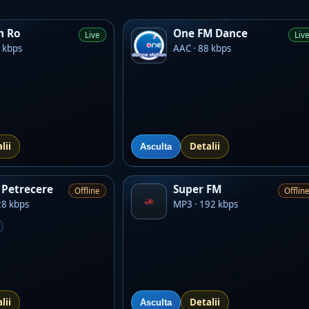
m Ro
One FM Dance
Live
Liv
 kbps
AAC · 88 kbps
lii
Detalii
Asculta
Petrecere
Super FM
Offline
Offlin
28 kbps
MP3 · 192 kbps
lii
Detalii
Asculta