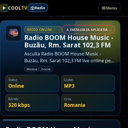
TV
COOL
Radio
Meniu
RADIO ONLINE
INSTALEAZA APLICATIA • SECURIZAT
Radio BOOM House Music -
Buzău, Rm. Sarat 102,3 FM
Asculta Radio BOOM House Music -
Buzău, Rm. Sarat 102,3 FM live online pe
Cool TV Online Radio. Post din categoria
Muzica
house
muzica.
Status
Codec
Online
MP3
Bitrate
Oras
320 kbps
Romania