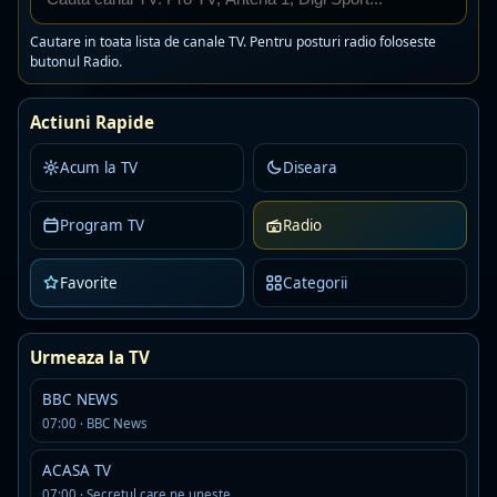
Toate posturile
Cautare in toata lista de canale TV. Pentru posturi radio foloseste
Radio Petrecaretzu
butonul Radio.
Live
MP3 · 128 kbps
petrecere
populara
manele
Actiuni Rapide
Detalii
Asculta
Acum la TV
Diseara
Kiss Fm Ro
Live
Program TV
Radio
AAC · 80 kbps
romanian pop
Favorite
Categorii
Detalii
Asculta
Urmeaza la TV
One FM Dance
Live
AAC · 88 kbps
BBC NEWS
07:00 · BBC News
Detalii
Asculta
ACASA TV
Digi24FM
07:00 · Secretul care ne unește