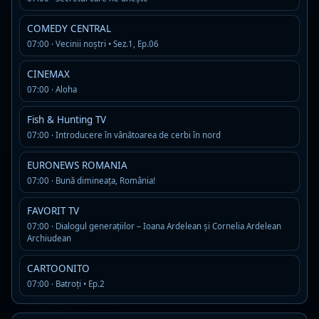
Live
MP3
COMEDY CENTRAL
Detalii
Asculta
07:00 · Vecinii noștri • Sez.1, Ep.06
CINEMAX
Rock Fm Hard Rock
Live
07:00 · Aloha
AAC · 80 kbps
classic rock
hard rock
rock
Fish & Hunting TV
07:00 · Introducere în vânătoarea de cerbi în nord
Detalii
Asculta
EURONEWS ROMANIA
RADIO Petrecere
07:00 · Bună dimineața, România!
Offline
R
MP3 · 128 kbps
FAVORIT TV
manele si petrecere
07:00 · Dialogul generațiilor – Ioana Ardelean și Cornelia Ardelean
Detalii
Asculta
Archiudean
CARTOONITO
Super FM
Offline
07:00 · Batroți • Ep.2
MP3 · 192 kbps
Detalii
Asculta