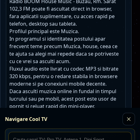
Radio BOOM House Music - Buzău, Rm. Sarat
102,3 FM poate fi ascultat direct in browser,
fara aplicatii suplimentare, cu acces rapid pe
telefon, desktop sau tableta.
Profilul principal este Muzica.
In programul si identitatea postului apar
frecvent teme precum Muzica, house, ceea ce
te ajuta sa alegi mai repede daca se potriveste
cu ce vrei sa asculti acum.
Fluxul audio este livrat cu codec MP3 si bitrate
320 kbps, pentru o redare stabila in browsere
moderne si pe conexiuni mobile decente.
Daca asculti muzica online in fundal in timpul
lucrului sau pe mobil, acest post este usor de
pornit si reluat rapid din mini-player.
Navigare Cool TV
Posturi radio similare