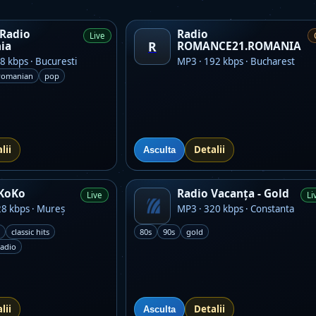
 Radio
Radio
Live
R
ia
ROMANCE21.ROMANIA
8 kbps · Bucuresti
MP3 · 192 kbps · Bucharest
romanian
pop
lii
Detalii
Asculta
 KoKo
Radio Vacanța - Gold
Live
Li
8 kbps · Mureș
MP3 · 320 kbps · Constanta
classic hits
80s
90s
gold
radio
lii
Detalii
Asculta