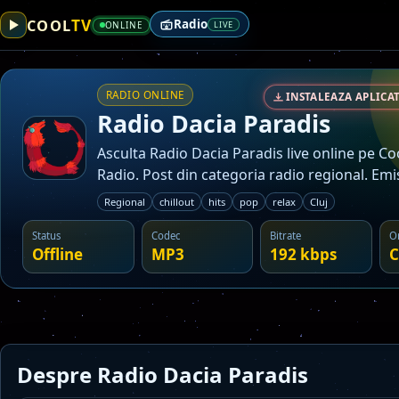
TV
COOL
Radio
ONLINE
LIVE
RADIO ONLINE
INSTALEAZA APLICAT
Radio Dacia Paradis
Asculta Radio Dacia Paradis live online pe Co
Radio. Post din categoria radio regional. Emi
cu zona Cluj.
Regional
chillout
hits
pop
relax
Cluj
Status
Codec
Bitrate
O
Offline
MP3
192 kbps
C
Despre Radio Dacia Paradis