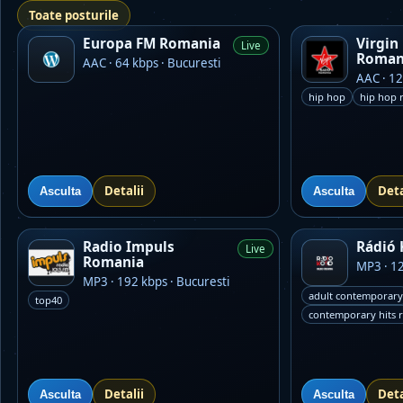
Toate posturile
Europa FM Romania
Virgin
Live
Roman
AAC · 64 kbps · Bucuresti
AAC · 12
hip hop
hip hop 
Detalii
Deta
Asculta
Asculta
Radio Impuls
Rádió
Live
Romania
MP3 · 12
MP3 · 192 kbps · Bucuresti
adult contemporary
top40
contemporary hits 
Detalii
Deta
Asculta
Asculta