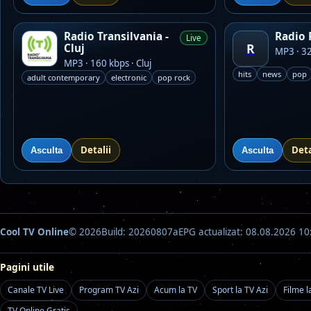
Radio Transilvania -
Radio
Live
R
Cluj
MP3 · 32
MP3 · 160 kbps · Cluj
hits
news
pop
adult contemporary
electronic
pop rock
Detalii
Deta
Asculta
Asculta
Cool TV Online
© 2026
Build: 20260807a
EPG actualizat: 08.08.2026 10
Pagini utile
Canale TV Live
Program TV Azi
Acum la TV
Sport la TV Azi
Filme l
TV Online Gratis