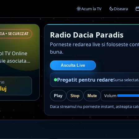
Acum la TV
Diseara
Radio Dacia Paradis
IA • SECURIZAT
Porneste redarea live si foloseste co
buna.
ol TV Online
sie asociata
Asculta Live
Pregatit pentru redare
Sursa selectat
ras
luj
Volum
Play
Stop
Mute
Daca streamul nu porneste instant, asteapta cat