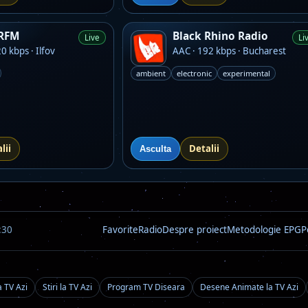
 RFM
Black Rhino Radio
Live
Li
0 kbps · Ilfov
AAC · 192 kbps · Bucharest
ambient
electronic
experimental
lii
Detalii
Asculta
:30
Favorite
Radio
Despre proiect
Metodologie EPG
P
a TV Azi
Stiri la TV Azi
Program TV Diseara
Desene Animate la TV Azi