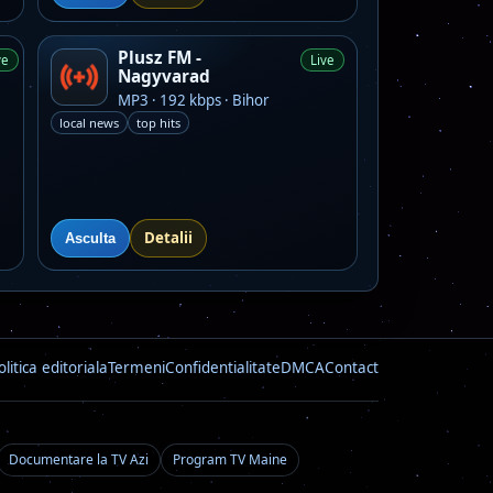
Plusz FM -
ve
Live
Nagyvarad
MP3 · 192 kbps · Bihor
local news
top hits
Detalii
Asculta
olitica editoriala
Termeni
Confidentialitate
DMCA
Contact
Documentare la TV Azi
Program TV Maine