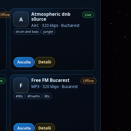
Atmospheric dnb
Offline
Live
A
s0urce
AAC · 320 kbps · Bucharest
drum and bass
jungle
Detalii
Asculta
Free FM Bucarest
ve
Offline
F
MP3 · 320 kbps · Bucarest
#90s
#freefm
80s
Detalii
Asculta