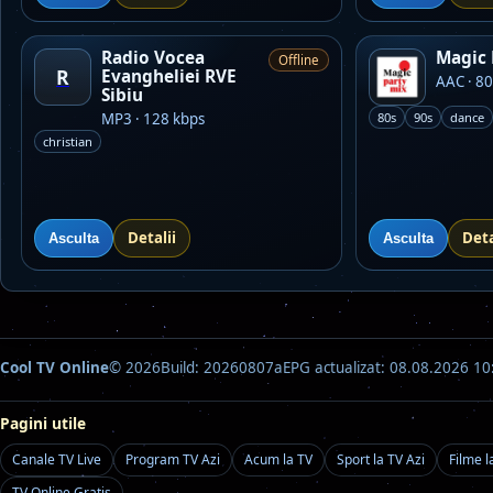
Radio Vocea
Magic 
Offline
R
Evangheliei RVE
AAC · 80
Sibiu
MP3 · 128 kbps
80s
90s
dance
christian
Detalii
Deta
Asculta
Asculta
Cool TV Online
© 2026
Build: 20260807a
EPG actualizat: 08.08.2026 10
Pagini utile
Canale TV Live
Program TV Azi
Acum la TV
Sport la TV Azi
Filme l
TV Online Gratis