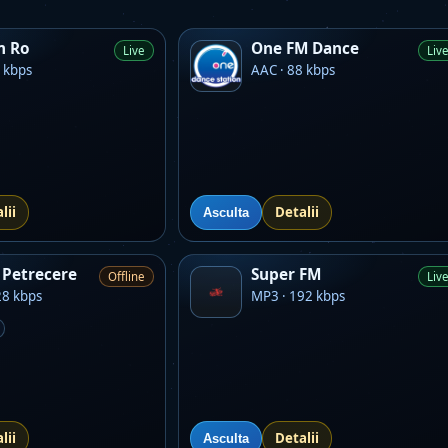
m Ro
One FM Dance
Live
Liv
 kbps
AAC · 88 kbps
lii
Detalii
Asculta
Petrecere
Super FM
Offline
Liv
28 kbps
MP3 · 192 kbps
lii
Detalii
Asculta