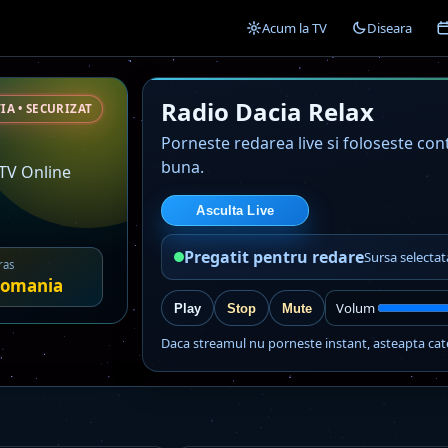
Acum la TV
Diseara
Radio Dacia Relax
IA • SECURIZAT
Porneste redarea live si foloseste co
buna.
 TV Online
Asculta Live
Pregatit pentru redare
Sursa selectat
ras
omania
Volum
Play
Stop
Mute
Daca streamul nu porneste instant, asteapta cat