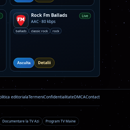
Rock Fm Ballads
e
Live
AAC · 80 kbps
ballads
classic rock
rock
Detalii
Asculta
olitica editoriala
Termeni
Confidentialitate
DMCA
Contact
Documentare la TV Azi
Program TV Maine