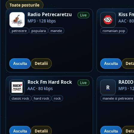
Toate posturile
Radio Petrecaretzu
Kiss F
Live
MP3 · 128 kbps
AAC · 80
petrecere
populara
manele
romanian pop
Detalii
Deta
Asculta
Asculta
Rock Fm Hard Rock
RADIO 
Live
R
AAC · 80 kbps
MP3 · 1
classic rock
hard rock
rock
manele si petrecere
Detalii
Deta
Asculta
Asculta