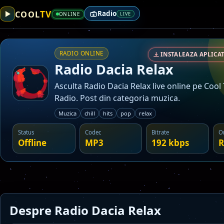
TV
COOL
Radio
ONLINE
LIVE
RADIO ONLINE
INSTALEAZA APLICAT
Radio Dacia Relax
Asculta Radio Dacia Relax live online pe Cool
Radio. Post din categoria muzica.
Muzica
chill
hits
pop
relax
Status
Codec
Bitrate
O
Offline
MP3
192 kbps
R
Despre Radio Dacia Relax