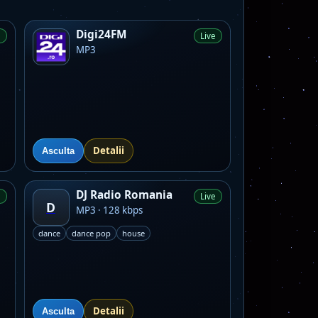
Digi24FM
e
Live
MP3
Detalii
Asculta
DJ Radio Romania
e
Live
D
MP3 · 128 kbps
dance
dance pop
house
Detalii
Asculta