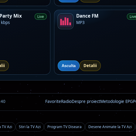
Party Mix
Dance FM
Live
Liv
 kbps
MP3
lii
Detalii
Asculta
:40
Favorite
Radio
Despre proiect
Metodologie EPG
P
a TV Azi
Stiri la TV Azi
Program TV Diseara
Desene Animate la TV Azi