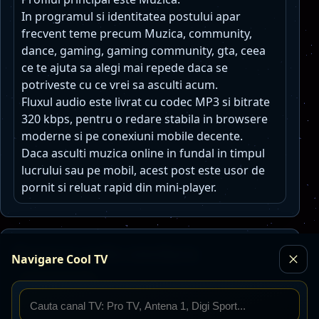
In programul si identitatea postului apar
frecvent teme precum Muzica, community,
dance, gaming, gaming community, gta, ceea
ce te ajuta sa alegi mai repede daca se
potriveste cu ce vrei sa asculti acum.
Fluxul audio este livrat cu codec MP3 si bitrate
320 kbps, pentru o redare stabila in browsere
moderne si pe conexiuni mobile decente.
Daca asculti muzica online in fundal in timpul
lucrului sau pe mobil, acest post este usor de
pornit si reluat rapid din mini-player.
Posturi radio similare
Navigare Cool TV
Toate posturile
Radio Petrecaretzu
Live
MP3 · 128 kbps