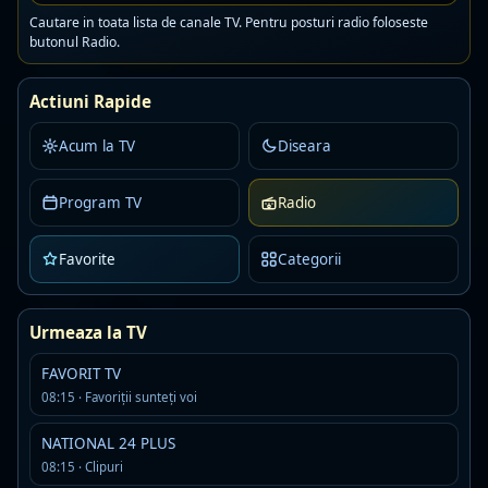
Cautare in toata lista de canale TV. Pentru posturi radio foloseste
petrecere
populara
manele
butonul Radio.
Detalii
Asculta
Actiuni Rapide
Kiss Fm Ro
Live
Acum la TV
Diseara
AAC · 80 kbps
romanian pop
Program TV
Radio
Detalii
Asculta
Favorite
Categorii
One FM Dance
Live
AAC · 88 kbps
Urmeaza la TV
Detalii
Asculta
FAVORIT TV
08:15 · Favoriţii sunteţi voi
Digi24FM
Live
MP3
NATIONAL 24 PLUS
Detalii
Asculta
08:15 · Clipuri