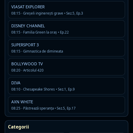
VIASAT EXPLORER
Rock Fm Hard Rock
Live
08:15 · Greșeli inginerești grave • Sez.5, Ep.3
AAC · 80 kbps
DISNEY CHANNEL
classic rock
hard rock
rock
08:15 · Familia Green la oraș • Ep.22
Detalii
Asculta
SUPERSPORT 3
08:15 · Gimnastica de dimineata
RADIO Petrecere
Offline
R
MP3 · 128 kbps
BOLLYWOOD TV
manele si petrecere
08:20 · Articolul 420
Detalii
Asculta
DIVA
08:10 · Chesapeake Shores • Sez.1, Ep.9
Super FM
Live
MP3 · 192 kbps
AXN WHITE
08:25 · Păstrează speranța • Sez.5, Ep.17
Detalii
Asculta
Categorii
DJ Radio Romania
Live
D