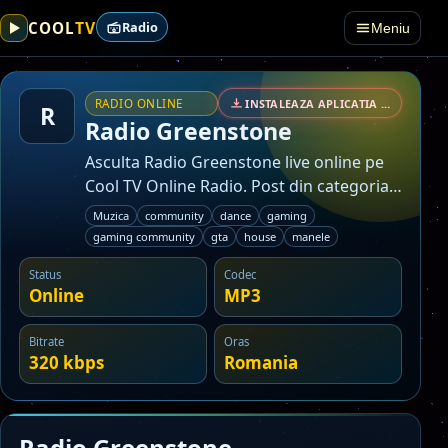
TV
COOL
Radio
Meniu
RADIO ONLINE
INSTALEAZA APLICATIA • SECURIZAT
R
Radio Greenstone
Asculta Radio Greenstone live online pe
Cool TV Online Radio. Post din categoria
muzica.
Muzica
community
dance
gaming
gaming community
gta
house
manele
Status
Codec
Online
MP3
Bitrate
Oras
320 kbps
Romania
Radio Greenstone