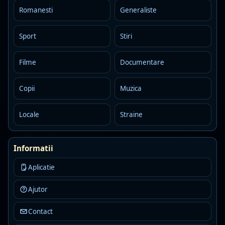
MP3 · 128 kbps
Romanesti
Generaliste
dance
dance pop
house
Detalii
Asculta
Sport
Stiri
Radio Vocea Evangheliei RVE
Filme
Documentare
Offline
R
Sibiu
MP3 · 128 kbps
Copii
Muzica
christian
Detalii
Asculta
Locale
Straine
Magic Party Mix
Live
AAC · 80 kbps
Informatii
80s
90s
dance
Aplicatie
Detalii
Asculta
Ajutor
Dance FM
Live
Contact
MP3