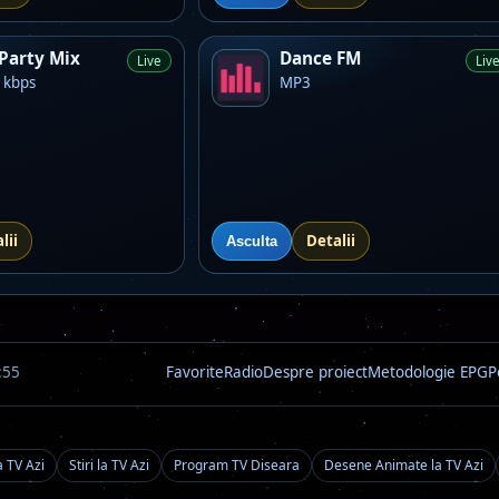
Party Mix
Dance FM
Live
Liv
 kbps
MP3
lii
Detalii
Asculta
:55
Favorite
Radio
Despre proiect
Metodologie EPG
P
a TV Azi
Stiri la TV Azi
Program TV Diseara
Desene Animate la TV Azi