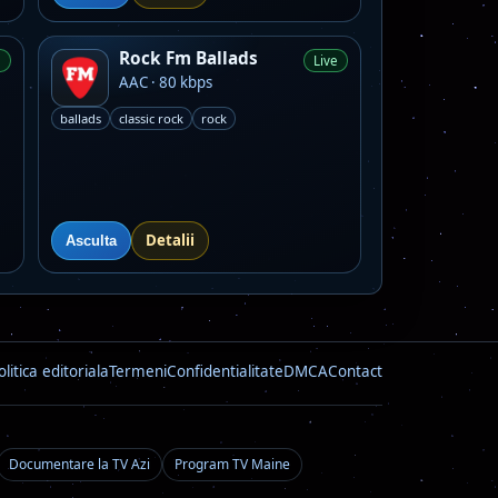
Rock Fm Ballads
e
Live
AAC · 80 kbps
ballads
classic rock
rock
Detalii
Asculta
olitica editoriala
Termeni
Confidentialitate
DMCA
Contact
Documentare la TV Azi
Program TV Maine