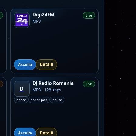
Digi24FM
e
Live
MP3
Detalii
Asculta
DJ Radio Romania
e
Live
D
MP3 · 128 kbps
dance
dance pop
house
Detalii
Asculta