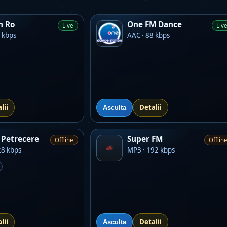
m Ro
One FM Dance
Live
Liv
 kbps
AAC · 88 kbps
lii
Detalii
Asculta
Petrecere
Super FM
Offline
Offlin
28 kbps
MP3 · 192 kbps
lii
Detalii
Asculta