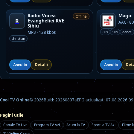
Radio Vocea
Magic 
Offline
R
Evangheliei RVE
AAC · 80
Sibiu
MP3 · 128 kbps
80s
90s
dance
christian
Detalii
Deta
Asculta
Asculta
Cool TV Online
© 2026
Build: 20260807a
EPG actualizat: 07.08.2026 09
Pagini utile
Canale TV Live
Program TV Azi
Acum la TV
Sport la TV Azi
Filme l
TV Online Gratis