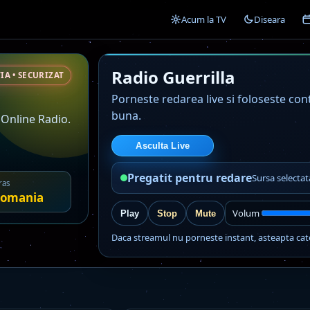
Acum la TV
Diseara
Radio Guerrilla
IA • SECURIZAT
Porneste redarea live si foloseste co
buna.
 Online Radio.
Asculta Live
Pregatit pentru redare
Sursa selectat
ras
omania
Volum
Play
Stop
Mute
Daca streamul nu porneste instant, asteapta cat