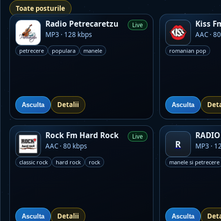
Toate posturile
Radio Petrecaretzu
Kiss F
Live
MP3 · 128 kbps
AAC · 80
petrecere
populara
manele
romanian pop
Detalii
Deta
Asculta
Asculta
Rock Fm Hard Rock
RADIO 
Live
R
AAC · 80 kbps
MP3 · 1
classic rock
hard rock
rock
manele si petrecere
Detalii
Deta
Asculta
Asculta