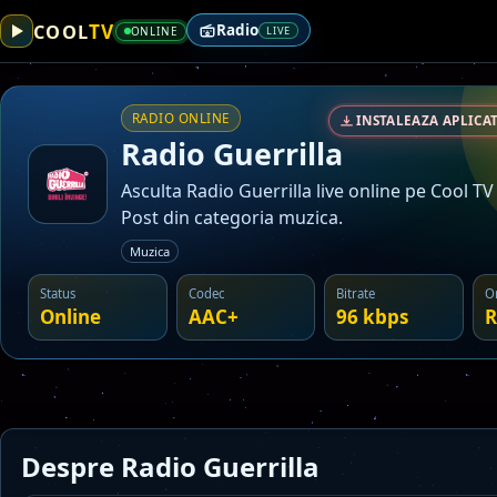
TV
COOL
Radio
ONLINE
LIVE
RADIO ONLINE
INSTALEAZA APLICAT
Radio Guerrilla
Asculta Radio Guerrilla live online pe Cool TV
Post din categoria muzica.
Muzica
Status
Codec
Bitrate
O
Online
AAC+
96 kbps
R
Despre Radio Guerrilla