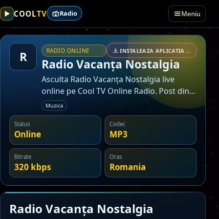
TV
COOL
Radio
Meniu
RADIO ONLINE
INSTALEAZA APLICATIA • SECURIZAT
R
Radio Vacanța Nostalgia
Asculta Radio Vacanța Nostalgia live
online pe Cool TV Online Radio. Post din
categoria muzica.
Muzica
Status
Codec
Online
MP3
Bitrate
Oras
320 kbps
Romania
Radio Vacanța Nostalgia