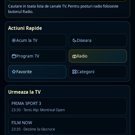
Detalii
Asculta
Cautare in toata lista de canale TV. Pentru posturi radio foloseste
butonul Radio.
Kiss Fm Ro
Live
Actiuni Rapide
AAC · 80 kbps
romanian pop
Acum la TV
Diseara
Detalii
Asculta
Program TV
Radio
One FM Dance
Live
Favorite
Categorii
AAC · 88 kbps
Detalii
Asculta
Urmeaza la TV
Digi24FM
Live
PRIMA SPORT 3
MP3
23:30 · Tenis Atp: Montreal Open
Detalii
Asculta
FILM NOW
23:35 · Destine la răscruce