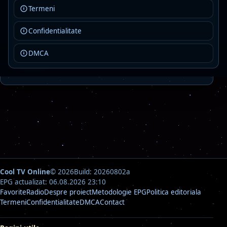
Termeni
Rock Fm Ballads
Live
Confidentialitate
AAC · 80 kbps
ballads
classic rock
rock
DMCA
Detalii
Asculta
Cool TV Online
© 2026
Build: 20260802a
EPG actualizat: 06.08.2026 23:10
Favorite
Radio
Despre proiect
Metodologie EPG
Politica editoriala
Termeni
Confidentialitate
DMCA
Contact