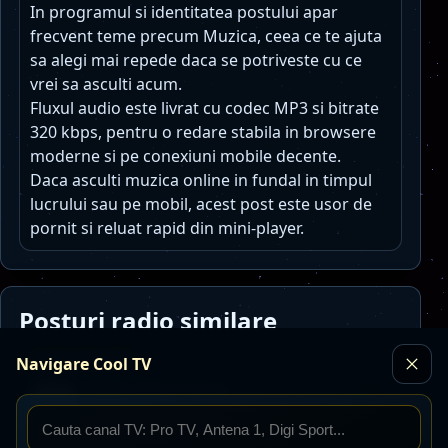
In programul si identitatea postului apar
frecvent teme precum Muzica, ceea ce te ajuta
sa alegi mai repede daca se potriveste cu ce
vrei sa asculti acum.
Fluxul audio este livrat cu codec MP3 si bitrate
320 kbps, pentru o redare stabila in browsere
moderne si pe conexiuni mobile decente.
Daca asculti muzica online in fundal in timpul
lucrului sau pe mobil, acest post este usor de
pornit si reluat rapid din mini-player.
Posturi radio similare
Toate posturile
Navigare Cool TV
Radio Petrecaretzu
Live
MP3 · 128 kbps
petrecere
populara
manele