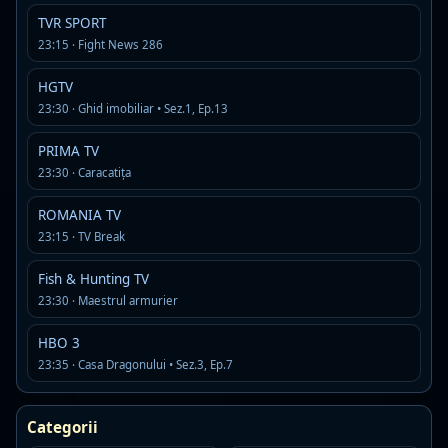
Rock Fm Hard Rock
Live
TVR SPORT
AAC · 80 kbps
23:15 · Fight News 286
classic rock
hard rock
rock
Detalii
Asculta
HGTV
23:30 · Ghid imobiliar • Sez.1, Ep.13
RADIO Petrecere
Offline
PRIMA TV
R
MP3 · 128 kbps
23:30 · Caracatița
manele si petrecere
ROMANIA TV
Detalii
Asculta
23:15 · TV Break
Fish & Hunting TV
Super FM
Offline
23:30 · Maestrul armurier
MP3 · 192 kbps
Detalii
Asculta
HBO 3
23:35 · Casa Dragonului • Sez.3, Ep.7
DJ Radio Romania
Live
D
MP3 · 128 kbps
Categorii
dance
dance pop
house