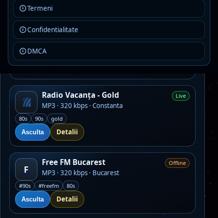
Termeni
Jurnal FM
Live
Confidentialitate
MP3 · 128 kbps
DMCA
adult contemporany
cultural
dezbateri diverse
Detalii
Asculta
Radio Vacanța - Gold
Live
MP3 · 320 kbps · Constanta
80s
90s
gold
Detalii
Asculta
Free FM Bucarest
Offline
F
MP3 · 320 kbps · Bucarest
#90s
#freefm
80s
Detalii
Asculta