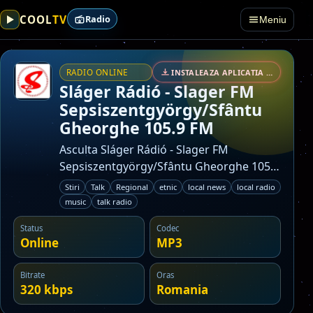
TV
COOL
Radio
Meniu
RADIO ONLINE
INSTALEAZA APLICATIA • SECURIZAT
Sláger Rádió - Slager FM
Sepsiszentgyörgy/Sfântu
Gheorghe 105.9 FM
Asculta Sláger Rádió - Slager FM
Sepsiszentgyörgy/Sfântu Gheorghe 105.9
FM live online pe Cool TV Online Radio.
Stiri
Talk
Regional
etnic
local news
local radio
Post din categoria stiri, talk, radio
music
talk radio
regional.
Status
Codec
Online
MP3
Bitrate
Oras
320 kbps
Romania