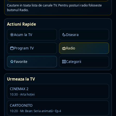
pagina ramane utila ca punct de acces rapid la
Cautare in toata lista de canale TV. Pentru posturi radio foloseste
un flux de stiri audio disponibil online.
butonul Radio.
Actiuni Rapide
Posturi radio similare
Acum la TV
Diseara
Toate posturile
Program TV
Radio
Europa FM Romania
Live
AAC · 64 kbps · Bucuresti
Favorite
Categorii
Detalii
Asculta
Urmeaza la TV
Realitatea FM
Live
R
MP3 · 141 kbps
CINEMAX 2
10:30 · Arta hoției
news
talk
Detalii
Asculta
CARTOONITO
10:20 · Mr. Bean: Seria animată • Ep.4