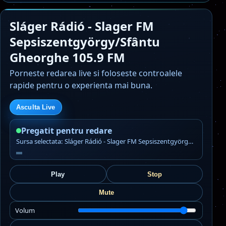
Sláger Rádió - Slager FM
Sepsiszentgyörgy/Sfântu
Gheorghe 105.9 FM
Porneste redarea live si foloseste controalele
rapide pentru o experienta mai buna.
Asculta Live
Pregatit pentru redare
Sursa selectata: Sláger Rádió - Slager FM Sepsiszentgyörgy/Sfântu Gheorghe 105.9 FM
Play
Stop
Mute
Volum