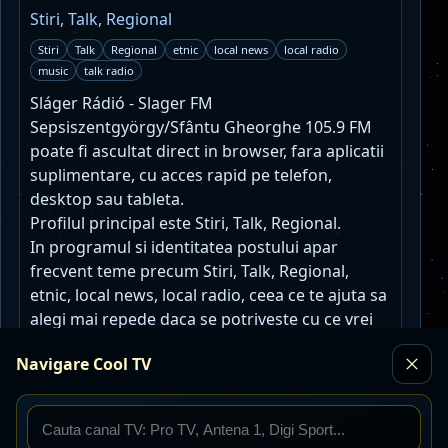
Stiri, Talk, Regional
Stiri
Talk
Regional
etnic
local news
local radio
music
talk radio
Sláger Rádió - Slager FM
Sepsiszentgyörgy/Sfântu Gheorghe 105.9 FM
poate fi ascultat direct in browser, fara aplicatii
suplimentare, cu acces rapid pe telefon,
desktop sau tableta.
Profilul principal este Stiri, Talk, Regional.
In programul si identitatea postului apar
frecvent teme precum Stiri, Talk, Regional,
etnic, local news, local radio, ceea ce te ajuta sa
alegi mai repede daca se potriveste cu ce vrei
sa asculti acum.
Navigare Cool TV
Fluxul audio este livrat cu codec MP3 si bitrate
320 kbps, pentru o redare stabila in browsere
moderne si pe conexiuni mobile decente.
Pentru ascultatorii interesati de actualitate,