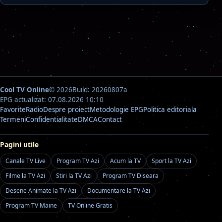
Cool TV Online
© 2026
Build: 20260807a
EPG actualizat: 07.08.2026 10:10
Favorite
Radio
Despre proiect
Metodologie EPG
Politica editoriala
Termeni
Confidentialitate
DMCA
Contact
Pagini utile
Canale TV Live
Program TV Azi
Acum la TV
Sport la TV Azi
Filme la TV Azi
Stiri la TV Azi
Program TV Diseara
Desene Animate la TV Azi
Documentare la TV Azi
Program TV Maine
TV Online Gratis