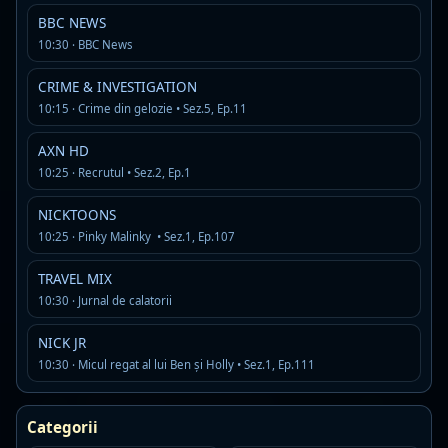
Virgin Radio Romania
Live
BBC NEWS
AAC · 128 kbps · Bucuresti
10:30 · BBC News
hip hop
hip hop romanian
pop
Detalii
Asculta
CRIME & INVESTIGATION
10:15 · Crime din gelozie • Sez.5, Ep.11
Radio ROMANCE21.ROMANIA
Offline
AXN HD
R
MP3 · 192 kbps · Bucharest
10:25 · Recrutul • Sez.2, Ep.1
Detalii
Asculta
NICKTOONS
10:25 · Pinky Malinky • Sez.1, Ep.107
Radio România Actualități
Live
TRAVEL MIX
AAC+ · 96 kbps
10:30 · Jurnal de calatorii
music
news
romanian pop
Detalii
Asculta
NICK JR
10:30 · Micul regat al lui Ben şi Holly • Sez.1, Ep.111
Atmospheric dnb s0urce
Live
A
AAC · 320 kbps · Bucharest
Categorii