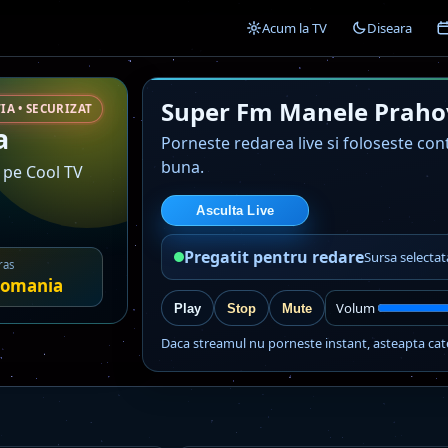
Acum la TV
Diseara
Super Fm Manele Praho
IA • SECURIZAT
a
Porneste redarea live si foloseste co
buna.
 pe Cool TV
Asculta Live
Pregatit pentru redare
Sursa selecta
ras
omania
Volum
Play
Stop
Mute
Daca streamul nu porneste instant, asteapta cat