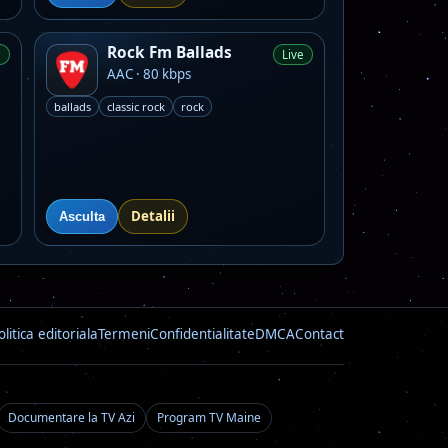
Rock Fm Ballads
e
Live
AAC · 80 kbps
ballads
classic rock
rock
Detalii
Asculta
olitica editoriala
Termeni
Confidentialitate
DMCA
Contact
Documentare la TV Azi
Program TV Maine