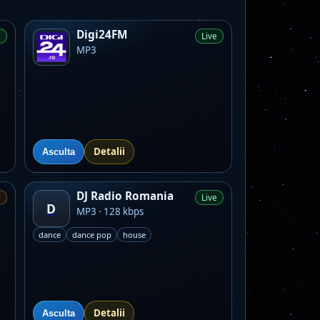
Digi24FM
e
Live
MP3
Detalii
Asculta
DJ Radio Romania
e
Live
D
MP3 · 128 kbps
dance
dance pop
house
Detalii
Asculta