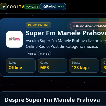
TV
COOL
Radio
ONLINE
LIVE
RADIO ONLINE
INSTALEAZA APLICAT
Super Fm Manele Prahov
Asculta Super Fm Manele Prahova live online
Online Radio. Post din categoria muzica.
Muzica
manele
Status
Codec
Bitrate
O
Offline
MP3
128 kbps
R
Despre Super Fm Manele Prahova