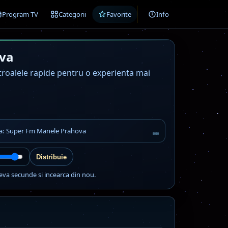
Program TV
Categorii
Favorite
Info
va
ntroalele rapide pentru o experienta mai
ta: Super Fm Manele Prahova
Distribuie
eva secunde si incearca din nou.