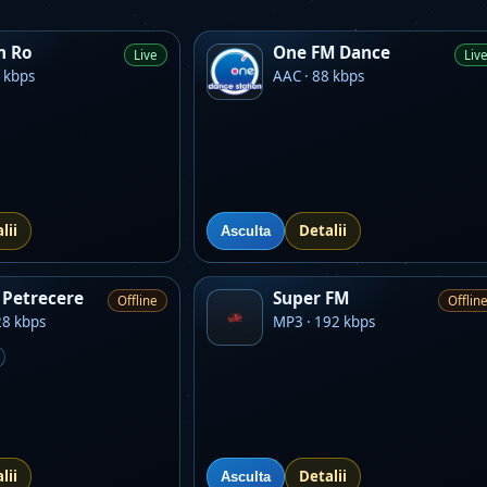
m Ro
One FM Dance
Live
Liv
 kbps
AAC · 88 kbps
lii
Detalii
Asculta
Petrecere
Super FM
Offline
Offlin
28 kbps
MP3 · 192 kbps
lii
Detalii
Asculta