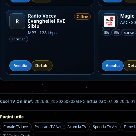
Radio Vocea
Magic 
Offline
R
Evangheliei RVE
AAC · 80
Sibiu
MP3 · 128 kbps
80s
90s
dance
christian
Detalii
Deta
Asculta
Asculta
Cool TV Online
© 2026
Build: 20260802a
EPG actualizat: 07.08.2026 01
Pagini utile
Canale TV Live
Program TV Azi
Acum la TV
Sport la TV Azi
Filme l
TV Online Gratis