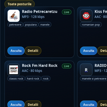
Toate posturile
Radio Petrecaretzu
Kiss F
Live
MP3 · 128 kbps
AAC · 80
petrecere
populara
manele
romanian pop
Detalii
Deta
Asculta
Asculta
Rock Fm Hard Rock
RADIO 
Live
R
AAC · 80 kbps
MP3 · 1
classic rock
hard rock
rock
manele si petrecere
Detalii
Deta
Asculta
Asculta