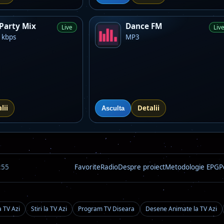
Party Mix
Dance FM
Live
Liv
 kbps
MP3
lii
Detalii
Asculta
:55
Favorite
Radio
Despre proiect
Metodologie EPG
P
a TV Azi
Stiri la TV Azi
Program TV Diseara
Desene Animate la TV Azi