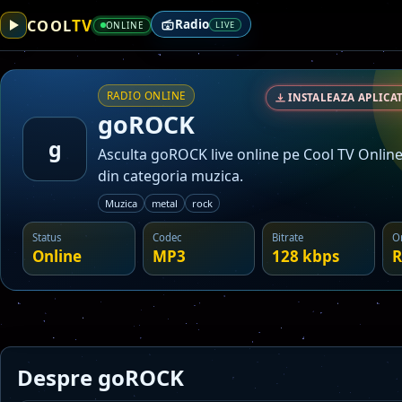
TV
COOL
Radio
ONLINE
LIVE
RADIO ONLINE
INSTALEAZA APLICAT
goROCK
g
Asculta goROCK live online pe Cool TV Online
din categoria muzica.
Muzica
metal
rock
Status
Codec
Bitrate
O
Online
MP3
128 kbps
R
Despre goROCK