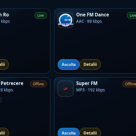
m Ro
One FM Dance
Live
Liv
 kbps
AAC · 88 kbps
lii
Detalii
Asculta
Petrecere
Super FM
Offline
Offlin
28 kbps
MP3 · 192 kbps
lii
Detalii
Asculta