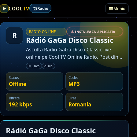
TV
COOL
Radio
Meniu
RADIO ONLINE
INSTALEAZA APLICATIA • SECURIZAT
R
Rádió GaGa Disco Classic
Asculta Rádió GaGa Disco Classic live
online pe Cool TV Online Radio. Post din
categoria muzica.
Muzica
disco
Status
Codec
Offline
MP3
Bitrate
Oras
192 kbps
Romania
Rádió GaGa Disco Classic