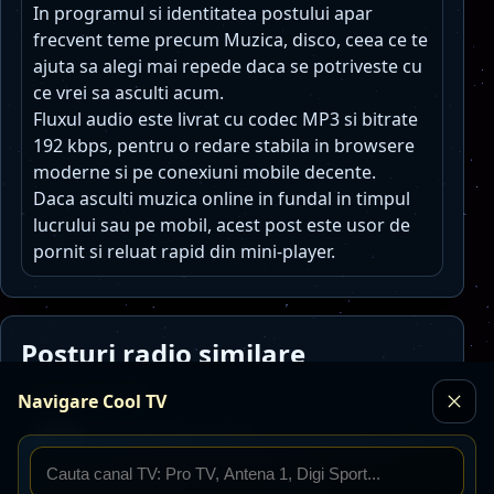
In programul si identitatea postului apar
frecvent teme precum Muzica, disco, ceea ce te
ajuta sa alegi mai repede daca se potriveste cu
ce vrei sa asculti acum.
Fluxul audio este livrat cu codec MP3 si bitrate
192 kbps, pentru o redare stabila in browsere
moderne si pe conexiuni mobile decente.
Daca asculti muzica online in fundal in timpul
lucrului sau pe mobil, acest post este usor de
pornit si reluat rapid din mini-player.
Posturi radio similare
Toate posturile
Navigare Cool TV
Radio Petrecaretzu
Live
MP3 · 128 kbps
petrecere
populara
manele