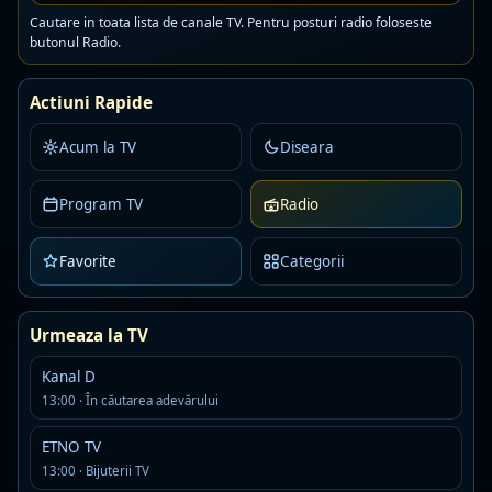
Detalii
Asculta
Cautare in toata lista de canale TV. Pentru posturi radio foloseste
butonul Radio.
Kiss Fm Ro
Live
Actiuni Rapide
AAC · 80 kbps
romanian pop
Acum la TV
Diseara
Detalii
Asculta
Program TV
Radio
One FM Dance
Live
Favorite
Categorii
AAC · 88 kbps
Detalii
Asculta
Urmeaza la TV
Digi24FM
Live
Kanal D
MP3
13:00 · În căutarea adevărului
Detalii
Asculta
ETNO TV
13:00 · Bijuterii TV