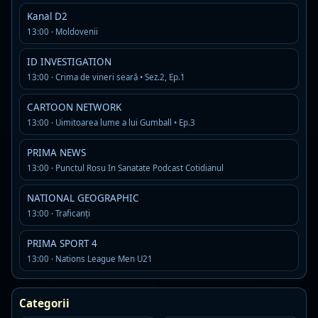
Rock Fm Hard Rock
Live
Kanal D2
AAC · 80 kbps
13:00 · Moldovenii
classic rock
hard rock
rock
Detalii
Asculta
ID INVESTIGATION
13:00 · Crima de vineri seară • Sez.2, Ep.1
RADIO Petrecere
Offline
CARTOON NETWORK
R
MP3 · 128 kbps
13:00 · Uimitoarea lume a lui Gumball • Ep.3
manele si petrecere
PRIMA NEWS
Detalii
Asculta
13:00 · Punctul Rosu In Sanatate Podcast Cotidianul
NATIONAL GEOGRAPHIC
Super FM
Live
13:00 · Traficanți
MP3 · 192 kbps
Detalii
Asculta
PRIMA SPORT 4
13:00 · Nations League Men U21
DJ Radio Romania
Live
D
MP3 · 128 kbps
Categorii
dance
dance pop
house