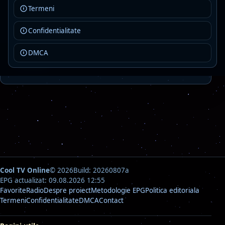
Termeni
Rock Fm Ballads
Live
Confidentialitate
AAC · 80 kbps
ballads
classic rock
rock
DMCA
Detalii
Asculta
Cool TV Online
© 2026
Build: 20260807a
EPG actualizat: 09.08.2026 12:55
Favorite
Radio
Despre proiect
Metodologie EPG
Politica editoriala
Termeni
Confidentialitate
DMCA
Contact