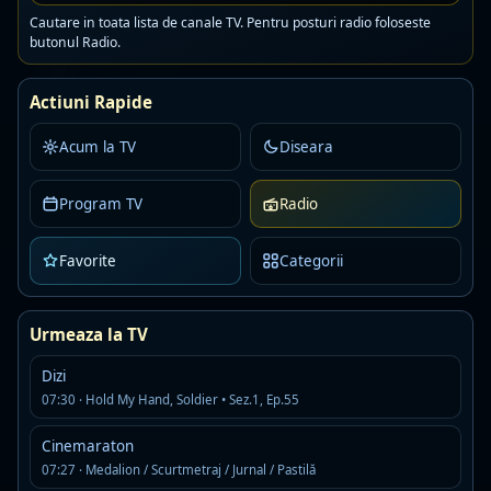
Cautare in toata lista de canale TV. Pentru posturi radio foloseste
butonul Radio.
Kiss Fm Ro
Live
AAC · 80 kbps
Actiuni Rapide
romanian pop
Detalii
Asculta
Acum la TV
Diseara
Program TV
One FM Dance
Radio
Live
AAC · 88 kbps
Favorite
Categorii
Detalii
Asculta
Digi24FM
Urmeaza la TV
Live
MP3
Dizi
Detalii
Asculta
07:30 · Hold My Hand, Soldier • Sez.1, Ep.55
Cinemaraton
Rock Fm Hard Rock
Live
07:27 · Medalion / Scurtmetraj / Jurnal / Pastilă
AAC · 80 kbps