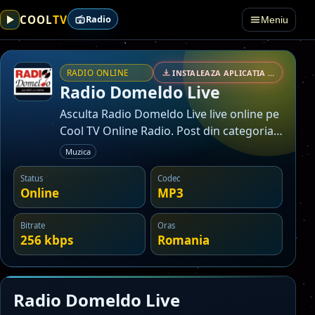
TV
COOL
Radio
Meniu
RADIO ONLINE
INSTALEAZA APLICATIA • SECURIZAT
Radio Domeldo Live
Asculta Radio Domeldo Live live online pe
Cool TV Online Radio. Post din categoria
muzica.
Muzica
Status
Codec
Online
MP3
Bitrate
Oras
256 kbps
Romania
Radio Domeldo Live