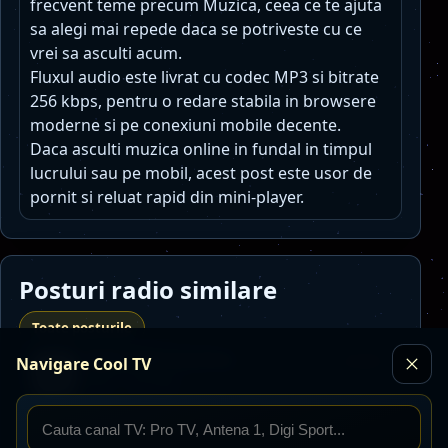
frecvent teme precum Muzica, ceea ce te ajuta
sa alegi mai repede daca se potriveste cu ce
vrei sa asculti acum.
Fluxul audio este livrat cu codec MP3 si bitrate
256 kbps, pentru o redare stabila in browsere
moderne si pe conexiuni mobile decente.
Daca asculti muzica online in fundal in timpul
lucrului sau pe mobil, acest post este usor de
pornit si reluat rapid din mini-player.
Posturi radio similare
Toate posturile
Radio Petrecaretzu
Navigare Cool TV
Instabil
MP3 · 128 kbps
petrecere
populara
manele
Detalii
Asculta