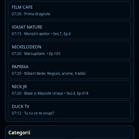
FILM CAFE
classic rock
hard rock
rock
07:20 · Prima dragoste
Detalii
Asculta
VIASAT NATURE
07:15 · Monştrii apelor • Sez.7, Ep.4
RADIO Petrecere
Offline
R
MP3 · 128 kbps
NICKELODEON
manele si petrecere
07:20 · Marsupilami • Ep.105
Detalii
Asculta
PAPRIKA
07:20 · Róbert Bede: Regiuni, arome, tradiţii
Super FM
Offline
MP3 · 192 kbps
NICK JR
07:20 · Blaze și Mașinile Uriașe • Sez.4, Ep.418
Detalii
Asculta
DUCK TV
DJ Radio Romania
07:12 · Tu cu ce te ocupi?
Live
D
MP3 · 128 kbps
dance
dance pop
house
Categorii
Detalii
Asculta