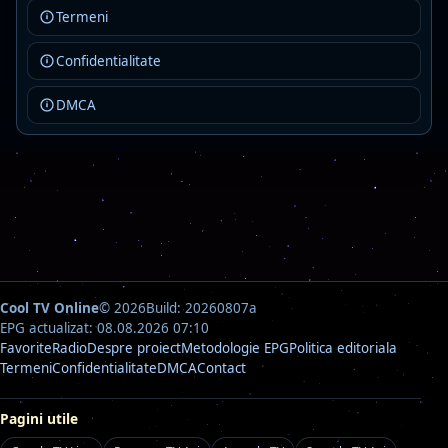
Rock Fm Ballads
Live
Termeni
AAC · 80 kbps
Confidentialitate
ballads
classic rock
rock
Detalii
Asculta
DMCA
Cool TV Online
© 2026
Build: 20260807a
EPG actualizat: 08.08.2026 07:10
Favorite
Radio
Despre proiect
Metodologie EPG
Politica editoriala
Termeni
Confidentialitate
DMCA
Contact
Pagini utile