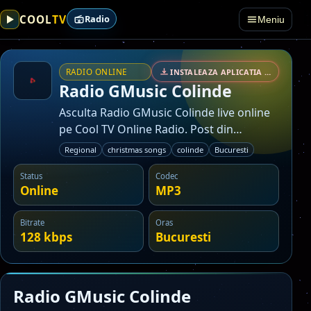
TV
COOL
Radio
Meniu
RADIO ONLINE
INSTALEAZA APLICATIA • SECURIZAT
Radio GMusic Colinde
Asculta Radio GMusic Colinde live online
pe Cool TV Online Radio. Post din
categoria radio regional. Emisie asociata
Regional
christmas songs
colinde
Bucuresti
cu zona Bucuresti.
Status
Codec
Online
MP3
Bitrate
Oras
128 kbps
Bucuresti
Radio GMusic Colinde