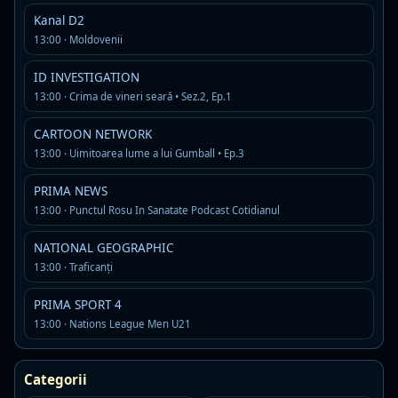
Radio Impuls Romania
Kanal D2
Live
MP3 · 192 kbps · Bucuresti
13:00 · Moldovenii
top40
ID INVESTIGATION
Detalii
Asculta
13:00 · Crima de vineri seară • Sez.2, Ep.1
CARTOON NETWORK
Rádió KoKo
Live
13:00 · Uimitoarea lume a lui Gumball • Ep.3
MP3 · 128 kbps · Mureș
adult contemporary
classic hits
contemporary hits radio
PRIMA NEWS
Detalii
Asculta
13:00 · Punctul Rosu In Sanatate Podcast Cotidianul
NATIONAL GEOGRAPHIC
Radio Vacanța - Gold
Live
13:00 · Traficanți
MP3 · 320 kbps · Constanta
PRIMA SPORT 4
80s
90s
gold
13:00 · Nations League Men U21
Detalii
Asculta
Categorii
Free FM Bucarest
Offline