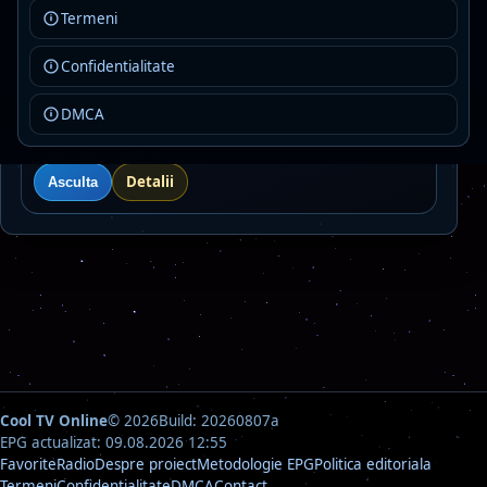
ambient
electronic
experimental
Termeni
Detalii
Asculta
Confidentialitate
Plusz FM - Nagyvarad
Live
DMCA
MP3 · 192 kbps · Bihor
local news
top hits
Detalii
Asculta
Cool TV Online
© 2026
Build: 20260807a
EPG actualizat: 09.08.2026 12:55
Favorite
Radio
Despre proiect
Metodologie EPG
Politica editoriala
Termeni
Confidentialitate
DMCA
Contact