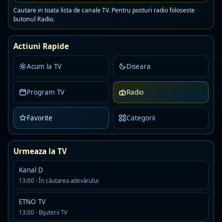
Detalii
Asculta
Cautare in toata lista de canale TV. Pentru posturi radio foloseste
butonul Radio.
Virgin Radio Romania
Live
Actiuni Rapide
AAC · 128 kbps · Bucuresti
hip hop
hip hop romanian
pop
Acum la TV
Diseara
Detalii
Asculta
Program TV
Radio
Radio ROMANCE21.ROMANIA
Offline
R
MP3 · 192 kbps · Bucharest
Favorite
Categorii
Detalii
Asculta
Urmeaza la TV
Atmospheric dnb s0urce
Live
Kanal D
A
AAC · 320 kbps · Bucharest
13:00 · În căutarea adevărului
drum and bass
jungle
ETNO TV
Detalii
Asculta
13:00 · Bijuterii TV