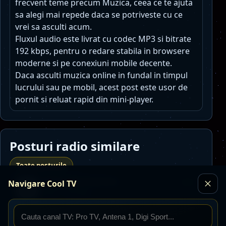
frecvent teme precum Muzica, ceea ce te ajuta
sa alegi mai repede daca se potriveste cu ce
vrei sa asculti acum.
Fluxul audio este livrat cu codec MP3 si bitrate
192 kbps, pentru o redare stabila in browsere
moderne si pe conexiuni mobile decente.
Daca asculti muzica online in fundal in timpul
lucrului sau pe mobil, acest post este usor de
pornit si reluat rapid din mini-player.
Posturi radio similare
Toate posturile
Radio Petrecaretzu
Navigare Cool TV
Live
MP3 · 128 kbps
petrecere
populara
manele
Detalii
Asculta