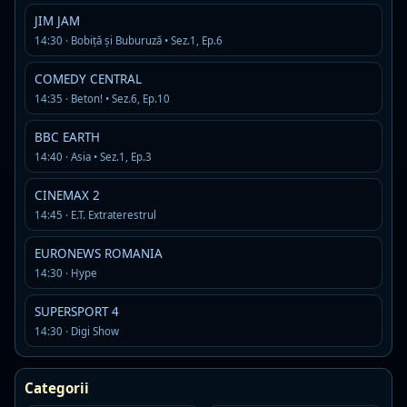
JIM JAM
classic rock
hard rock
rock
14:30 · Bobiță și Buburuză • Sez.1, Ep.6
Detalii
Asculta
COMEDY CENTRAL
14:35 · Beton! • Sez.6, Ep.10
RADIO Petrecere
Offline
R
MP3 · 128 kbps
BBC EARTH
manele si petrecere
14:40 · Asia • Sez.1, Ep.3
Detalii
Asculta
CINEMAX 2
14:45 · E.T. Extraterestrul
Super FM
Live
MP3 · 192 kbps
EURONEWS ROMANIA
14:30 · Hype
Detalii
Asculta
SUPERSPORT 4
DJ Radio Romania
14:30 · Digi Show
Live
D
MP3 · 128 kbps
dance
dance pop
house
Categorii
Detalii
Asculta