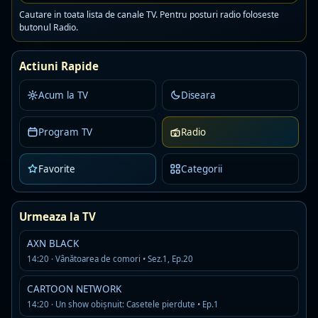
Cautare in toata lista de canale TV. Pentru posturi radio foloseste
butonul Radio.
Kiss Fm Ro
Live
AAC · 80 kbps
Actiuni Rapide
romanian pop
Detalii
Asculta
Acum la TV
Diseara
Program TV
One FM Dance
Radio
Live
AAC · 88 kbps
Favorite
Categorii
Detalii
Asculta
Digi24FM
Urmeaza la TV
Live
MP3
AXN BLACK
Detalii
Asculta
14:20 · Vânătoarea de comori • Sez.1, Ep.20
CARTOON NETWORK
Rock Fm Hard Rock
Live
14:20 · Un show obișnuit: Casetele pierdute • Ep.1
AAC · 80 kbps