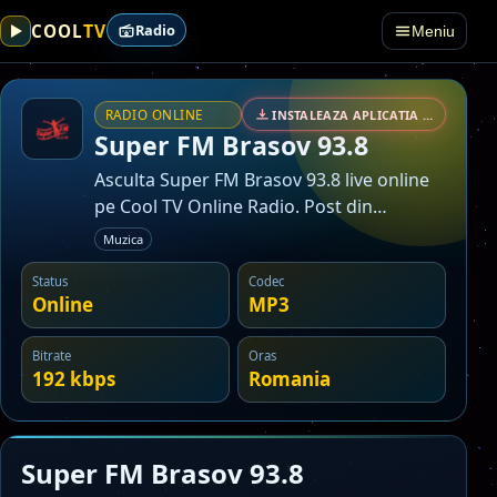
TV
COOL
Radio
Meniu
RADIO ONLINE
INSTALEAZA APLICATIA • SECURIZAT
Super FM Brasov 93.8
Asculta Super FM Brasov 93.8 live online
pe Cool TV Online Radio. Post din
categoria muzica.
Muzica
Status
Codec
Online
MP3
Bitrate
Oras
192 kbps
Romania
Super FM Brasov 93.8