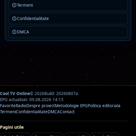
Rock Fm Ballads
Live
Termeni
AAC · 80 kbps
Confidentialitate
ballads
classic rock
rock
Detalii
Asculta
DMCA
Cool TV Online
© 2026
Build: 20260807a
EPG actualizat: 09.08.2026 14:15
Favorite
Radio
Despre proiect
Metodologie EPG
Politica editoriala
Termeni
Confidentialitate
DMCA
Contact
Pagini utile